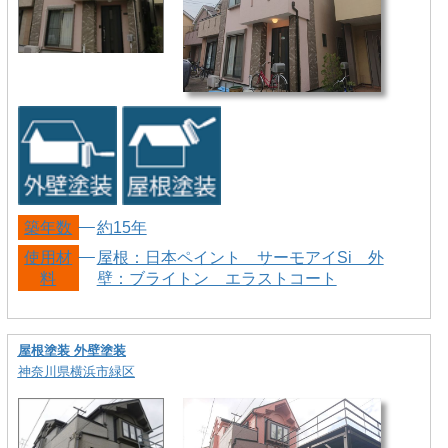
築年数
約15年
使用材
屋根：日本ペイント サーモアイSi 外
料
壁：ブライトン エラストコート
屋根塗装 外壁塗装
神奈川県横浜市緑区