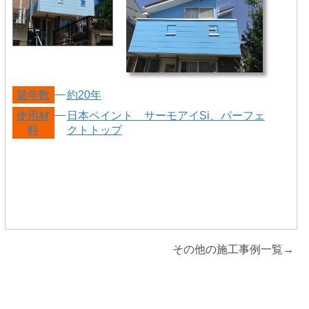
築年数
約20年
使用材
日本ペイント サーモアイSi、パーフェ
料
クトトップ
その他の施工事例一覧→