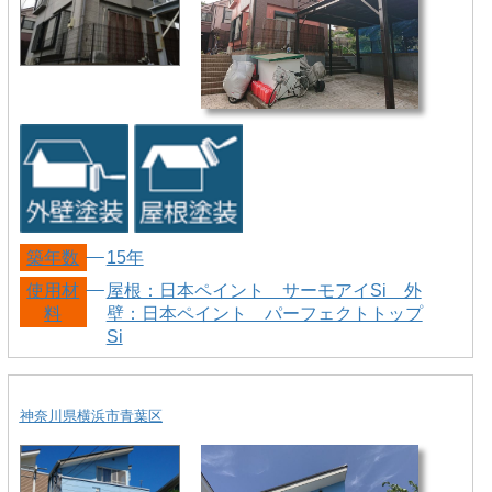
築年数
15年
使用材
屋根：日本ペイント サーモアイSi 外
料
壁：日本ペイント パーフェクトトップ
Si
神奈川県横浜市青葉区