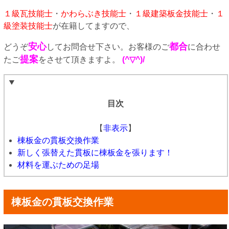
１級瓦技能士
・
かわらぶき技能士
・
１級建築板金技能士
・
１
級塗装技能士
が在籍してますので、
安心
都合
どうぞ
してお問合せ下さい。お客様のご
に合わせ
提案
たご
をさせて頂きますよ。
(^▽^)/
目次
【
非表示
】
棟板金の貫板交換作業
新しく張替えた貫板に棟板金を張ります！
材料を運ぶための足場
棟板金の貫板交換作業