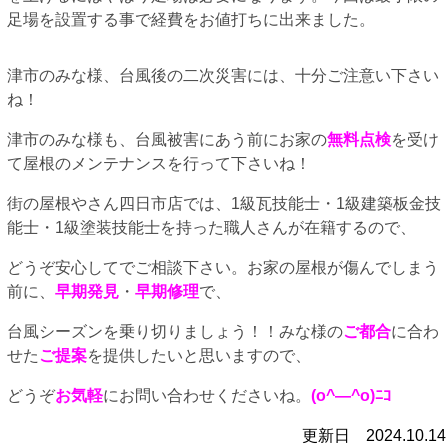
足場を設置する事で経費をお値打ちに出来ました。
津市のみな様、台風後の二次災害には、十分ご注意い下さい
ね！
津市のみな様も、台風被害にあう前にお家の
無料点検
を受け
て屋根のメンテナンスを行って下さいね！
街の屋根やさん四日市店では、1級瓦技能士・1級建築板金技
能士・1級塗装技能士を持った職人さんが在籍するので、
どうぞ安心してでご相談下さい。お家の屋根が傷んでしまう
前に、
早期発見
・
早期修理
で、
台風シーズンを乗り切りましょう！！みな様の
ご都合
に合わ
せた
ご提案
を提供したいと思いますので、
どうぞ
お気軽
にお問い合わせくださいね。
(o^―^o)ﾆｺ
更新日 2024.10.14