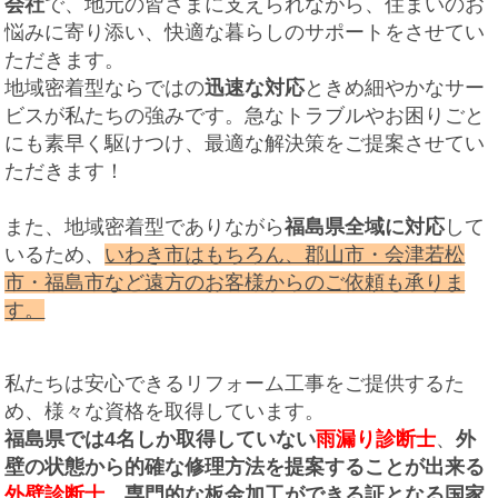
会社
で、地元の皆さまに支えられながら、住まいのお
悩みに寄り添い、快適な暮らしのサポートをさせてい
ただきます。
地域密着型ならではの
迅速な対応
ときめ細やかなサー
ビスが私たちの強みです。急なトラブルやお困りごと
にも素早く駆けつけ、最適な解決策をご提案させてい
ただきます！
また、地域密着型でありながら
福島県全域に対応
して
いるため、
いわき市はもちろん、郡山市・会津若松
市・福島市など遠方のお客様からのご依頼も承りま
す。
私たちは安心できるリフォーム工事をご提供するた
め、様々な資格を取得しています。
福島県では4名しか取得していない
雨漏り診断士
、
外
壁の状態から的確な修理方法を提案することが出来る
外壁診断士
、
専門的な板金加工ができる証となる国家