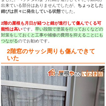
出来ている部分はありませんでしたが、
ちょっとした
錆びは所々に発生している状態
でした。
2階の屋根も月日が経つと錆が進行して傷んでくる可
能性は高い
です。
早い段階で塗装を行っておくなどの
対策をしておくと工事や補修の費用を抑えることにも
つながる
のでお勧めです。
2階窓のサッシ周りも傷んできて
いた