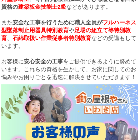
資格の
建築板金技能士2級
などがあります。
また
安全な工事を行うために職人全員が
フルハーネス
型墜落制止用器具特別教育
や
足場の組立て等特別教
育
、
石綿取扱い作業従事者特別教育
などの受講もして
います。
お客様に
安心安全の工事
をご提供できるように努めて
います。これらの資格を生かして、お家に関してのお
悩みやお困りごとを迅速に解決させていただきます！