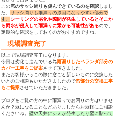
この
窓のサッシ周りも傷んできているのを確認
しまし
た。
サッシ周りも雨漏りの原因になりやすい部分で
す。
シーリングの劣化や隙間が発生しているとそこか
ら雨水が侵入して雨漏りに繋がる可能性がある
ので、
定期的な確認をしておくのがおすすめですね。
現場調査完了
以上で現場調査完了になります。
今回は劣化も進んでいる為
雨漏りしたベランダ部分の
カバー工事をご提案
させて頂きました。
またお客様からこの際に窓ごと新しいものに交換した
いとのご相談もいただきましたので
窓部分の交換工事
もご提案
させていただきました。
ブログをご覧の方の中に雨漏りでお困りの方はいませ
んか？気になることなどありましたらお気軽にご相談
くださいね。
壁や天井にシミが発生したり壁に貼って