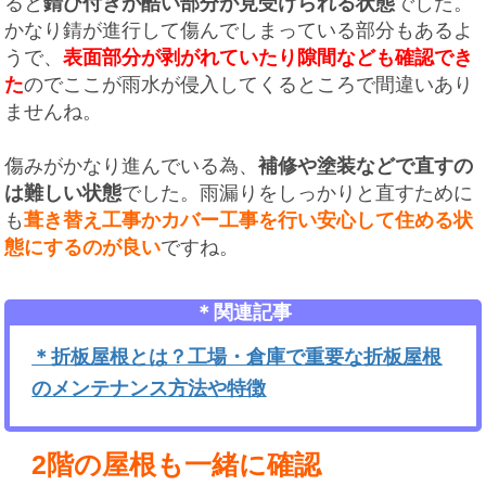
ると
錆び付きが酷い部分が見受けられる状態
でした。
かなり錆が進行して傷んでしまっている部分もあるよ
うで、
表面部分が剥がれていたり隙間なども確認でき
た
のでここが雨水が侵入してくるところで間違いあり
ませんね。
傷みがかなり進んでいる為、
補修や塗装などで直すの
は難しい状態
でした。雨漏りをしっかりと直すために
も
葺き替え工事かカバー工事を行い安心して住める状
態にするのが良い
ですね。
＊関連記事
＊折板屋根とは？工場・倉庫で重要な折板屋根
のメンテナンス方法や特徴
2階の屋根も一緒に確認