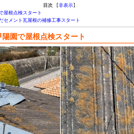
目次
【
非表示
】
で屋根点検スタート
だセメント瓦屋根の補修工事スタート
甲陽園で屋根点検スタート