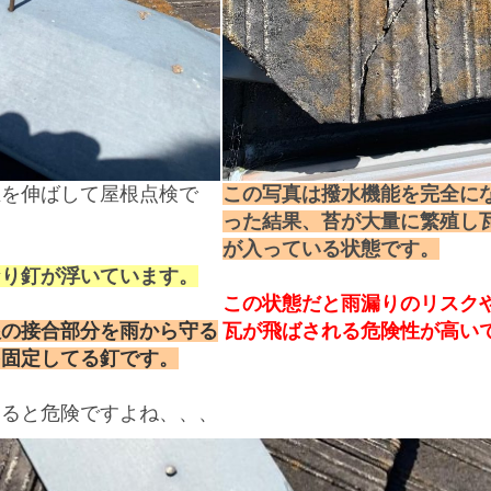
立を伸ばして屋根点検で
この写真は撥水機能を完全に
った結果、苔が大量に繁殖し
が入っている状態です。
なり釘が浮いています。
この状態だと雨漏りのリスク
根の接合部分を雨から守る
瓦が飛ばされる危険性が高い
を固定してる釘です。
すると危険ですよね、、、