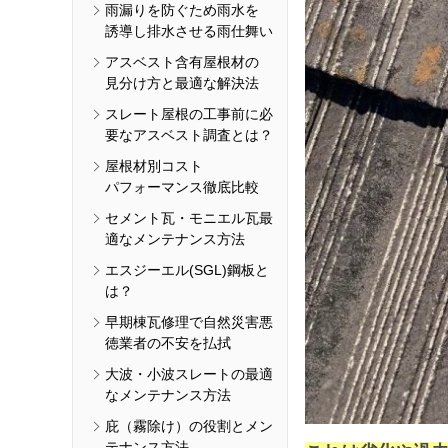
雨漏りを防ぐため雨水を
誘導し排水させる雨仕舞い
アスベスト含有屋根材の
見分け方と最適な解決法
スレート屋根の工事前に必
要なアスベスト調査とは？
屋根材別コスト
パフォーマンス徹底比較
セメント瓦・モニエル瓦最
適なメンテナンス方法
エスジーエル(SGL)鋼板と
は？
早期棟瓦修理で自然災害悪
徳業者の不安を払拭
大波・小波スレートの最適
なメンテナンス方法
庇（霧除け）の役割とメン
テナンス方法