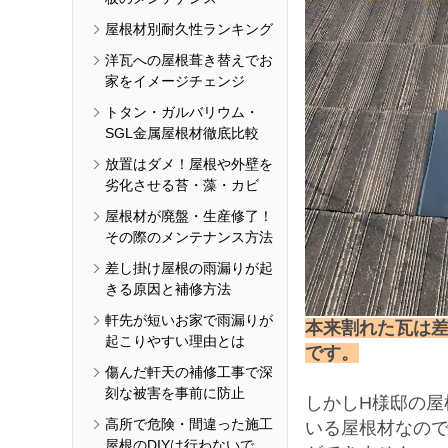
屋根材別耐久性ランキング
洋瓦への屋根葺き替えでお
家をイメージチェンジ
トタン・ガルバリウム・
SGL金属屋根材徹底比較
放置はダメ！屋根や外壁を
劣化させる苔・藻・カビ
屋根材が廃盤・生産修了！
その際のメンテナンス方法
差し掛け屋根の雨漏りが起
きる原因と補修方法
軒先が短いお家で雨漏りが
本来割れた瓦は
起こりやすい理由とは
です。
傷んだ軒天の補修工事で深
刻な被害を事前に防止
しかしH様邸の屋
高所で危険・間違った施工
いる屋根材なの
屋根のDIYは行わないで