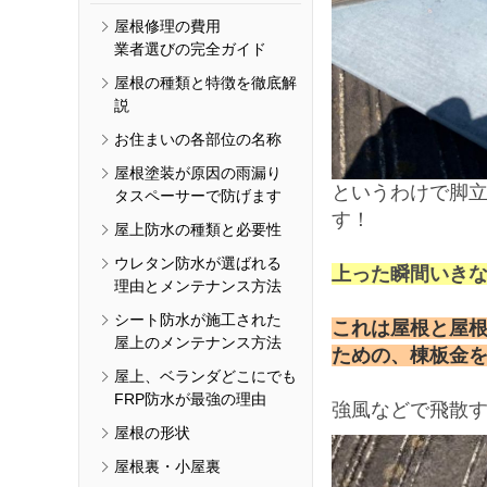
屋根修理の費用
業者選びの完全ガイド
屋根の種類と特徴を徹底解
説
お住まいの各部位の名称
屋根塗装が原因の雨漏り
というわけで脚
タスペーサーで防げます
す！
屋上防水の種類と必要性
ウレタン防水が選ばれる
上った瞬間いき
理由とメンテナンス方法
シート防水が施工された
これは屋根と屋
屋上のメンテナンス方法
ための、棟板金
屋上、ベランダどこにでも
FRP防水が最強の理由
強風などで飛散
屋根の形状
屋根裏・小屋裏