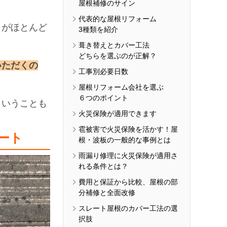
屋根補修のサイン
代表的な屋根リフォーム
とがほとんど
3種類を紹介
葺き替えとカバー工法
どちらを選ぶのが正解？
いただくの
工事別必要日数
屋根リフォーム会社を選ぶ
６つのポイント
ということも
火災保険が適用できます
雹被害で火災保険を活かす！屋
ート
根・波板の一般的な事例とは
雨漏り修理に火災保険が適用さ
れる条件とは？
費用と保証から比較、屋根の部
分補修と全面改修
スレート屋根のカバー工法の選
択肢