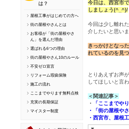
今日は、西宮市
は？
しましょう(^_^)/
屋根工事がはじめての方へ
今回は少し離れ
街の屋根やさんとは
介したいと思い
お客様が「街の屋根やさ
ん」を選んだ理由
きっかけとなった
選ばれる6つの理由
れているのを見
街の屋根やさん10のルール
不安ゼロ宣言
とりあえずお声
リフォーム瑕疵保険
してほしいと言
施工の流れ
ここまでやります無料点検
＜関連記事＞
充実の長期保証
・
「ここまでや
・「街の屋根や
マイスター制度
・西宮市、屋根工