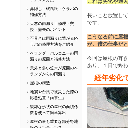
これは劣化や過
鼻隠し・破風板・ケラバの
補修方法
長いこと放置し
です。
天窓の雨漏り｜修理・交
換・撤去のポイント
こうなる前に屋
不具合は雨漏りに繋がる!ケ
が、僕の仕事だ
ラバの修理方法をご紹介
ベランダ・バルコニーの雨
今回は屋根の葺
漏りの原因と補修方法
あり、１日で終
意外と多い笠木が原因のベ
ランダからの雨漏り
経年劣化
屋根の構造
地震や台風で被災した際の
応急処置「雨養生」
複雑な形状の屋根の面積係
数を使って簡単算出
屋根の最も重要な部分野地
板のメンテナンス