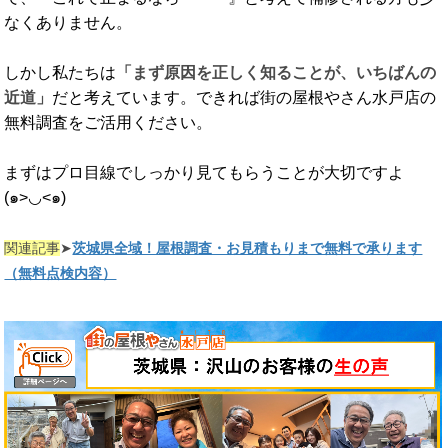
なくありません。
しかし私たちは
「まず原因を正しく知ることが、いちばんの
近道」
だと考えています。できれば街の屋根やさん水戸店の
無料調査をご活用ください。
まずはプロ目線でしっかり見てもらうことが大切ですよ
(๑>◡<๑)
➤
関連記事
茨城県全域！屋根調査・お見積もりまで無料で承ります
（無料点検内容）