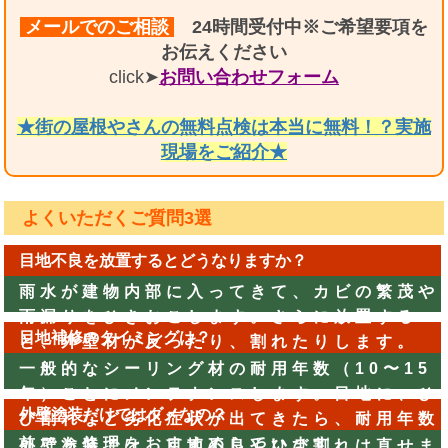
メールでのご相談
24時間受付中※ご希望要項を
お伝えください
click➤
お問い合わせフォーム
★街の屋根やさんの無料点検は本当に無料！？実施
現場をご紹介★
よくいただくご質問3選
目地不良を放置するとどうなりますか？
雨水が建物内部に入ってきて、カビの繁茂や
雨漏りをひきおこします。さらに放置する
目地補修のタイミングは？
と、外壁材が反ったり、割れたりします。
一般的なシーリング材の耐用年数（10〜15
年）ごとにメンテナンスします。目地に、ひ
外壁塗装だけではダメなの？
び割れなど劣化症状が出てきたら、耐用年数
前でも修理をおすすめしています。
外壁塗装では、目地不良やひび割れは直せま