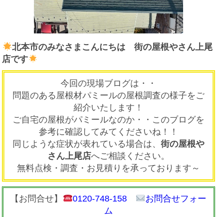
北本市のみなさまこんにちは 街の屋根やさん上尾
店です
今回の現場ブログは・・
問題のある屋根材
パミール
の屋根調査の様子をご
紹介いたします！
ご自宅の屋根が
パミール
なのか・・このブログを
参考に確認してみてくださいね！！
同じような症状が表れている場合は、
街の屋根や
さん上尾店
へご相談ください。
無料点検・調査・お見積りを承っております～
【お問合せ】
0120-748-158
お問合せフォー
ム