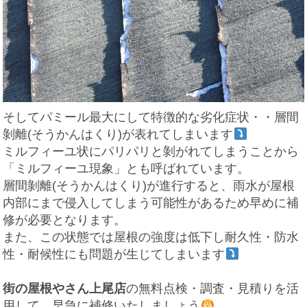
そして
パミール
最大にして特徴的な劣化症状・・
層間
剝離(そうかんはくり)
が表れてしまいます
ミルフィーユ状にパリパリと剝がれてしまうことから
「ミルフィーユ現象」とも呼ばれています。
層間剝離(そうかんはくり)
が進行すると、雨水が屋根
内部にまで侵入してしまう可能性があるため早めに補
修が必要となります。
また、この状態では屋根の強度は低下し耐久性・防水
性・耐候性にも問題が生じてしまいます
街の屋根やさん上尾店
の無料点検・調査・見積りを活
用して、早急に補修いたしましょう