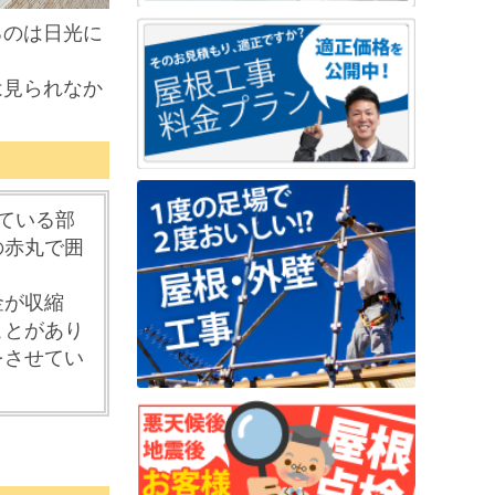
るのは日光に
は見られなか
ている部
の赤丸で囲
金が
収縮
ことがあり
をさせてい