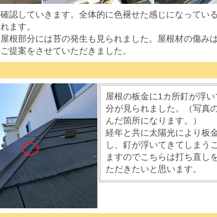
を確認していきます。全体的に色褪せた感じになってい
られます。
る屋根部分には苔の発生も見られました。屋根材の傷み
のご提案をさせていただきました。
屋根の板金に1カ所釘が浮い
分が見られました。（写真
んだ箇所になります。）
経年と共に
太陽光によ
り板
し、釘が浮いてきてしまう
ますので
こちらは打ち直し
ただきたいと思います。