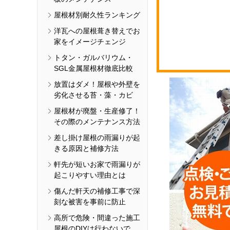
屋根材別耐久性ランキング
洋瓦への屋根葺き替えでお
家をイメージチェンジ
トタン・ガルバリウム・
SGL金属屋根材徹底比較
放置はダメ！屋根や外壁を
劣化させる苔・藻・カビ
屋根材が廃盤・生産修了！
その際のメンテナンス方法
差し掛け屋根の雨漏りが起
きる原因と補修方法
軒先が短いお家で雨漏りが
起こりやすい理由とは
傷んだ軒天の補修工事で深
刻な被害を事前に防止
高所で危険・間違った施工
屋根のDIYは行わないで