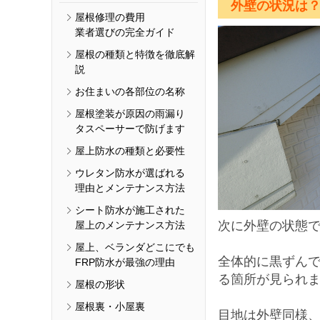
外壁の状況は
屋根修理の費用
業者選びの完全ガイド
屋根の種類と特徴を徹底解
説
お住まいの各部位の名称
屋根塗装が原因の雨漏り
タスペーサーで防げます
屋上防水の種類と必要性
ウレタン防水が選ばれる
理由とメンテナンス方法
シート防水が施工された
次に外壁の状態
屋上のメンテナンス方法
屋上、ベランダどこにでも
全体的に
黒ずん
FRP防水が最強の理由
る箇所が見られ
屋根の形状
屋根裏・小屋裏
目地は外壁同様