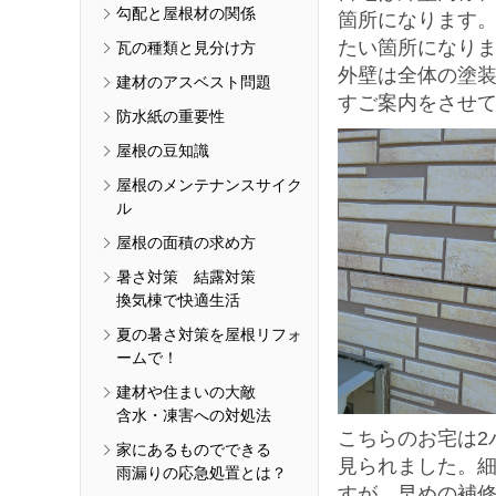
勾配と屋根材の関係
箇所になります
たい箇所になり
瓦の種類と見分け方
外壁は全体の塗
建材のアスベスト問題
すご案内をさせ
防水紙の重要性
屋根の豆知識
屋根のメンテナンスサイク
ル
屋根の面積の求め方
暑さ対策 結露対策
換気棟で快適生活
夏の暑さ対策を屋根リフォ
ームで！
建材や住まいの大敵
含水・凍害への対処法
こちらのお宅は2
家にあるものでできる
見られました。
雨漏りの応急処置とは？
すが、早めの補