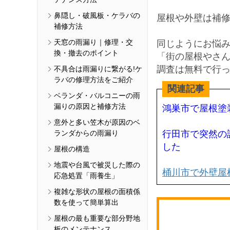
鼻隠し・破風板・ケラバの
屋根や外壁は補
補修方法
天窓の雨漏り｜修理・交
同じようにお悩
換・撤去のポイント
「街の屋根やさ
調査は無料で行っ
不具合は雨漏りに繋がる!ケ
ラバの修理方法をご紹介
関連記事
ベランダ・バルコニーの雨
漏りの原因と補修方法
鴻巣市で屋根塗
意外と多い笠木が原因のベ
ランダからの雨漏り
行田市で突然の
した
屋根の構造
地震や台風で被災した際の
桶川市で外壁屋
応急処置「雨養生」
複雑な形状の屋根の面積係
数を使って簡単算出
屋根の最も重要な部分野地
板のメンテナンス