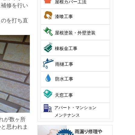
屋根カバー工法
に補修を行い
漆喰工事
ものを打ち直
屋根塗装・外壁塗装
棟板金工事
雨樋工事
防水工事
天窓工事
アパート・マンション
メンテナンス
れが数ヶ所
かと思われま