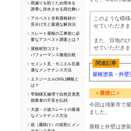
雨漏りを防ぐため雨水を
誘導し排水させる雨仕舞い
このような模様
アスベスト含有屋根材の
見分け方と最適な解決法
せていただきま
スレート屋根の工事前に必
要なアスベスト調査とは？
また、目地の
ひ
せていただきま
屋根材別コスト
パフォーマンス徹底比較
関連記事
セメント瓦・モニエル瓦最
適なメンテナンス方法
屋根塗装・外壁
エスジーエル(SGL)鋼板と
は？
＜最後に＞
早期棟瓦修理で自然災害悪
徳業者の不安を払拭
今回は鴻巣市で
大波・小波スレートの最適
ました。
なメンテナンス方法
庇（霧除け）の役割とメン
屋根と外壁は塗
テナンス方法