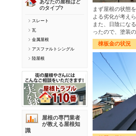
あなたの屋根はど
のタイプ?
まず屋根の状態
よる劣化が考え
スレート
また、日陰にな
瓦
ったので、塗装
金属屋根
棟板金の状況
アスファルトシングル
陸屋根
屋根の専門業者
が教える屋根知
識