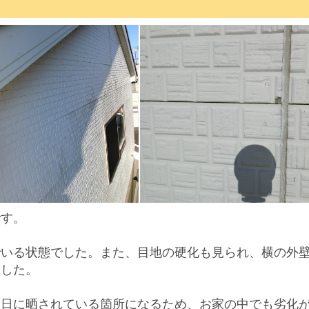
？
です。
でいる状態でした。また、
目地の硬化も見られ、横の外
ました。
、日に晒されている箇所になるため、お家の中でも
劣化