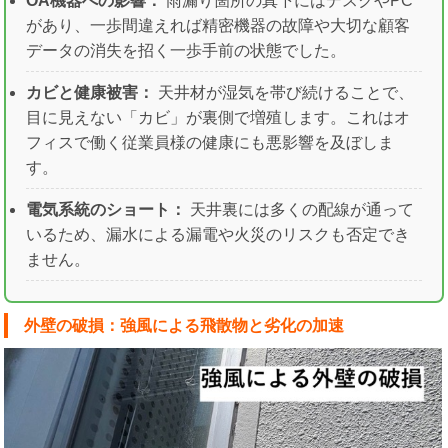
OA機器への影響：
雨漏り箇所の真下にはデスクやPC
があり、一歩間違えれば精密機器の故障や大切な顧客
データの消失を招く一歩手前の状態でした。
カビと健康被害：
天井材が湿気を帯び続けることで、
目に見えない「カビ」が裏側で増殖します。これはオ
フィスで働く従業員様の健康にも悪影響を及ぼしま
す。
電気系統のショート：
天井裏には多くの配線が通って
いるため、漏水による漏電や火災のリスクも否定でき
ません。
外壁の破損：強風による飛散物と劣化の加速