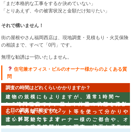
「まだ本格的な工事をするか決めていない」
「とりあえず、今の被害状況と金額だけ知りたい」
それで構いません！
街の屋根やさん福岡西店は、現地調査・見積もり・火災保険
の相談まで、すべて「0円」です。
無理な勧誘は一切いたしません。
住宅兼オフィス・ビルのオーナー様からのよくある質
問
調査の時間はどれくらいかかりますか？
建物の規模にもよりますが、通常1時間〜
1.5時間程度です。屋上や外壁の状態を撮影
土日の調査も可能ですか？
し、その場でタブレット等を使って分かりや
すく解説いたします。
はい、可能です。オーナー様のご都合や、オ
フィスの稼働時間外での調査・施工も柔軟に