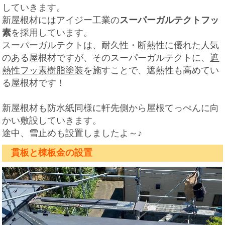
していきます。
新屋根材にはアイジー工業の
スーパーガルテクトフッ
素
を採用しています。
スーパーガルテクトは、耐久性・断熱性に優れた人気
のある屋根材ですが、そのスーパーガルテクトに、
遮
熱性フッ素樹脂塗装
を施すことで、遮熱性も高めてい
る屋根材です！
新屋根材も防水紙同様に軒先側から屋根てっぺんに向
かい敷設していきます。
途中、雪止めも設置しましたよ～♪
貫板と棟板金の設置