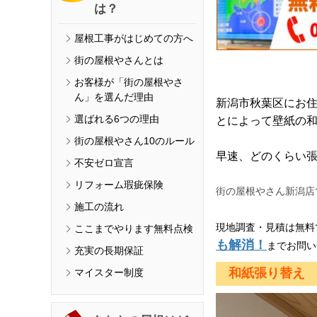
は？
屋根工事がはじめての方へ
街の屋根やさんとは
お客様が「街の屋根やさ
ん」を選んだ理由
新潟市秋葉区にお
選ばれる6つの理由
とによって壁紙の
街の屋根やさん10のルール
早速、どのくらい
不安ゼロ宣言
リフォーム瑕疵保険
街の屋根やさん新潟店
施工の流れ
現地調査・見積は無料
ここまでやります無料点検
も解消！
までお問い
充実の長期保証
和紙張り替え
マイスター制度