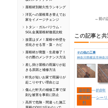
屋根材別耐久性ランキング
洋瓦への屋根葺き替えでお
←前の
家をイメージチェンジ
トタン・ガルバリウム・
SGL金属屋根材徹底比較
この記事と共
放置はダメ！屋根や外壁を
劣化させる苔・藻・カビ
屋根材が廃盤・生産修了！
その他の工事
その際のメンテナンス方法
神奈川県横浜市神奈
差し掛け屋根の雨漏りが起
きる原因と補修方法
軒先が短いお家で雨漏りが
起こりやすい理由とは
傷んだ軒天の補修工事で深
築年数
約8年
刻な被害を事前に防止
使用材
シーリ
高所で危険・間違った施工
料
屋根のDIYは行わないで