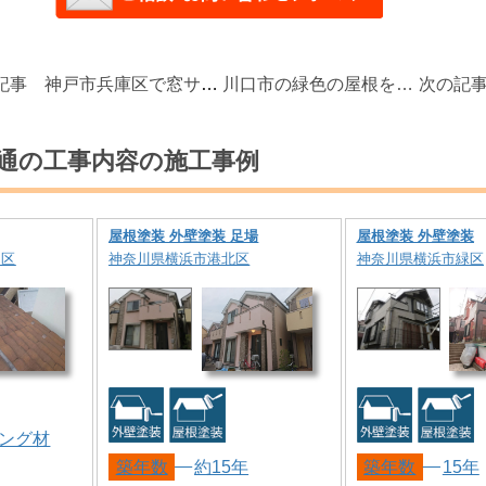
記事
神戸市兵庫区で窓サッシから雨漏り！外壁タイルを無料調査いたします
川口市の緑色の屋根を横暖ルーフで緑色にカバーしました！！
次の記
通の工事内容の施工事例
屋根塗装 外壁塗装 足場
屋根塗装 外壁塗装
川区
神奈川県横浜市港北区
神奈川県横浜市緑区
ング材
築年数
約15年
築年数
15年