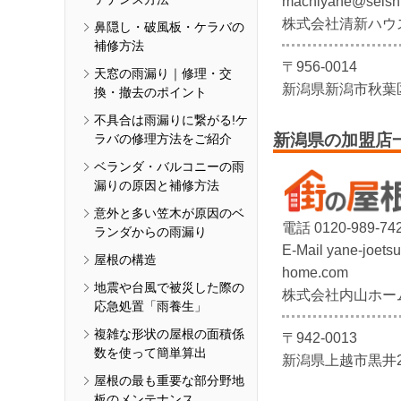
machiyane@seish
株式会社清新ハウ
鼻隠し・破風板・ケラバの
補修方法
〒956-0014
天窓の雨漏り｜修理・交
新潟県新潟市秋葉区
換・撤去のポイント
不具合は雨漏りに繋がる!ケ
新潟県の加盟店
ラバの修理方法をご紹介
ベランダ・バルコニーの雨
漏りの原因と補修方法
意外と多い笠木が原因のベ
電話 0120-989-74
ランダからの雨漏り
E-Mail yane-joet
屋根の構造
home.com
地震や台風で被災した際の
株式会社内山ホー
応急処置「雨養生」
複雑な形状の屋根の面積係
〒942-0013
数を使って簡単算出
新潟県上越市黒井25
屋根の最も重要な部分野地
板のメンテナンス