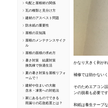
勾配と屋根材の関係
瓦の種類と見分け方
建材のアスベスト問題
防水紙の重要性
屋根の豆知識
屋根のメンテナンスサイク
ル
屋根の面積の求め方
暑さ対策 結露対策
かなり大きく剥が
換気棟で快適生活
夏の暑さ対策を屋根リフォ
補修では効かない
ームで！
建材や住まいの大敵
そのためエアコン
含水・凍害への対処法
ンの脱着も必要で
家にあるものでできる
雨漏りの応急処置とは？
和紙は養生テープ