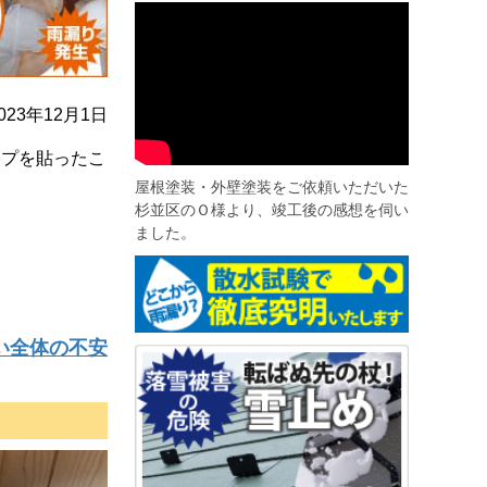
23年12月1日
ープを貼ったこ
。
屋根塗装・外壁塗装をご依頼いただいた
杉並区のＯ様より、竣工後の感想を伺い
ました。
い全体の不安