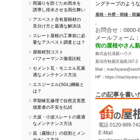
雨漏りを防ぐため雨水を
ングテープのよう
誘導し排水させる雨仕舞い
屋根・外壁・雨樋・雨漏
アスベスト含有屋根材の
見分け方と最適な解決法
お問合せ：0800-88
スレート屋根の工事前に必
メールフォーム
要なアスベスト調査とは？
街の屋根やさん
屋根材別コスト
株式会社清新ハウス
パフォーマンス徹底比較
新潟市秋葉区福島167-2
セメント瓦・モニエル瓦最
Mail：machiyane@seish
適なメンテナンス方法
HP：https://machiyane-n
エスジーエル(SGL)鋼板と
は？
この記事を書い
早期棟瓦修理で自然災害悪
徳業者の不安を払拭
大波・小波スレートの最適
なメンテナンス方法
電話 0120-989-74
E-Mail
庇（霧除け）の役割とメン
テナンス方法