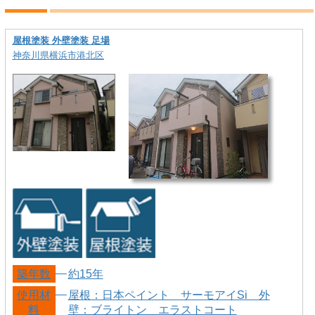
屋根塗装 外壁塗装 足場
神奈川県横浜市港北区
築年数
約15年
使用材
屋根：日本ペイント サーモアイSi 外
料
壁：ブライトン エラストコート