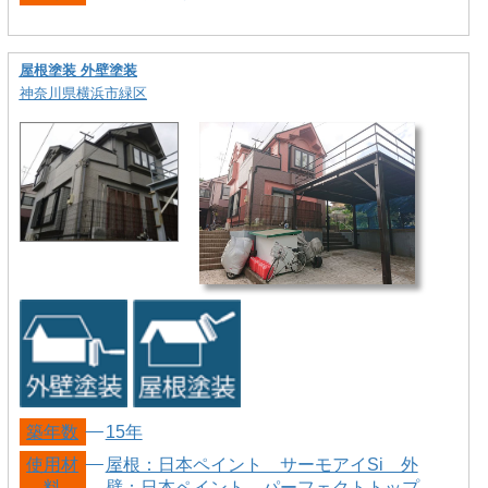
屋根塗装 外壁塗装
神奈川県横浜市緑区
築年数
15年
使用材
屋根：日本ペイント サーモアイSi 外
料
壁：日本ペイント パーフェクトトップ