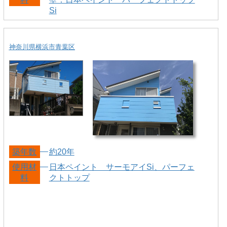
Si
神奈川県横浜市青葉区
築年数
約20年
使用材
日本ペイント サーモアイSi、パーフェ
料
クトトップ