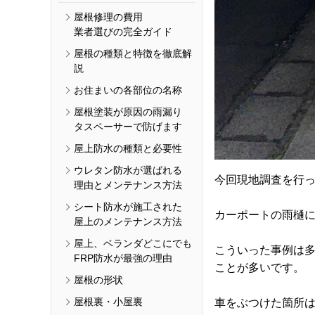
屋根修理の費用
業者選びの完全ガイド
屋根の種類と特徴を徹底解
説
お住まいの各部位の名称
屋根塗装が原因の雨漏り
タスペーサーで防げます
屋上防水の種類と必要性
ウレタン防水が選ばれる
今回現地調査を行っ
理由とメンテナンス方法
シート防水が施工された
カーポートの雨樋
屋上のメンテナンス方法
屋上、ベランダどこにでも
こういった事例は
FRP防水が最強の理由
ことが多いです。
屋根の形状
屋根裏・小屋裏
車をぶつけた箇所