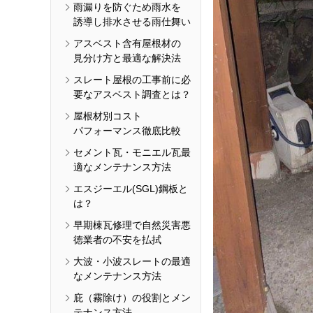
雨漏りを防ぐため雨水を
誘導し排水させる雨仕舞い
アスベスト含有屋根材の
見分け方と最適な解決法
スレート屋根の工事前に必
要なアスベスト調査とは？
屋根材別コスト
パフォーマンス徹底比較
セメント瓦・モニエル瓦最
適なメンテナンス方法
エスジーエル(SGL)鋼板と
は？
早期棟瓦修理で自然災害悪
徳業者の不安を払拭
大波・小波スレートの最適
なメンテナンス方法
庇（霧除け）の役割とメン
テナンス方法