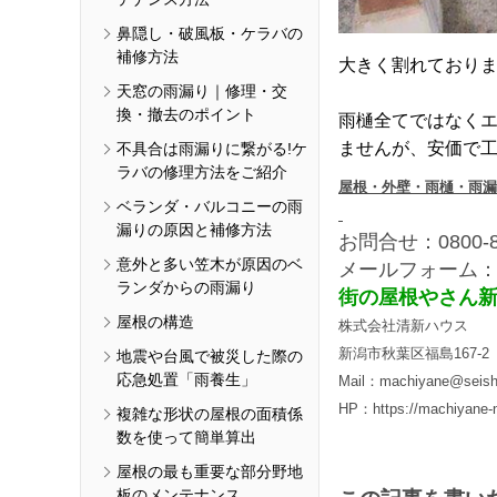
鼻隠し・破風板・ケラバの
補修方法
大きく割れており
天窓の雨漏り｜修理・交
換・撤去のポイント
雨樋全てではなく
ませんが、安価で
不具合は雨漏りに繋がる!ケ
ラバの修理方法をご紹介
屋根・外壁・雨樋・雨漏
ベランダ・バルコニーの雨
漏りの原因と補修方法
お問合せ：0800-88
意外と多い笠木が原因のベ
メールフォーム
ランダからの雨漏り
街の屋根やさん
屋根の構造
株式会社清新ハウス
新潟市秋葉区福島167-2
地震や台風で被災した際の
応急処置「雨養生」
Mail：machiyane@seish
HP：https://machiyane-n
複雑な形状の屋根の面積係
数を使って簡単算出
屋根の最も重要な部分野地
板のメンテナンス