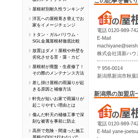
この記事を書い
屋根材別耐久性ランキング
洋瓦への屋根葺き替えでお
家をイメージチェンジ
電話 0120-989-74
トタン・ガルバリウム・
E-Mail
SGL金属屋根材徹底比較
machiyane@seish
放置はダメ！屋根や外壁を
株式会社清新ハウ
劣化させる苔・藻・カビ
屋根材が廃盤・生産修了！
〒956-0014
その際のメンテナンス方法
新潟県新潟市秋葉区
差し掛け屋根の雨漏りが起
きる原因と補修方法
新潟県の加盟店
軒先が短いお家で雨漏りが
起こりやすい理由とは
傷んだ軒天の補修工事で深
刻な被害を事前に防止
電話 0120-989-74
高所で危険・間違った施工
E-Mail yane-joet
屋根のDIYは行わないで