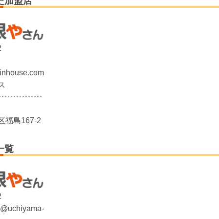
た加盟店
2
inhouse.com
ス
福島167-2
一覧
2
su@uchiyama-