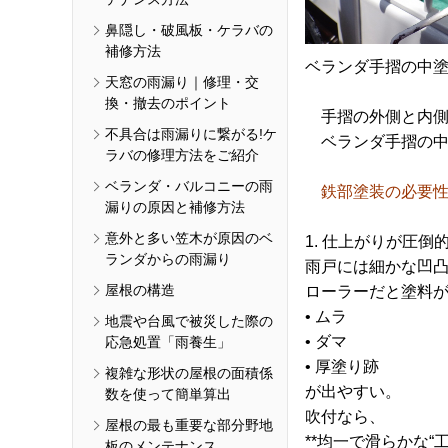
鼻隠し・破風板・ケラバの
補修方法
ベランダ手摺の中
天窓の雨漏り｜修理・交
換・撤去のポイント
手摺の外側と内側
不具合は雨漏りに繋がる!ケ
ベランダ手摺の中
ラバの修理方法をご紹介
ベランダ・バルコニーの雨
鉄部塗装の必要
漏りの原因と補修方法
意外と多い笠木が原因のベ
1. 仕上がりが圧倒
ランダからの雨漏り
雨戸には細かな凹
屋根の構造
ローラーだと塗料
• ムラ
地震や台風で被災した際の
• ダマ
応急処置「雨養生」
• 厚塗り跡
複雑な形状の屋根の面積係
が出やすい。
数を使って簡単算出
吹付なら、
屋根の最も重要な部分野地
**均一で滑らかな“
板のメンテナンス