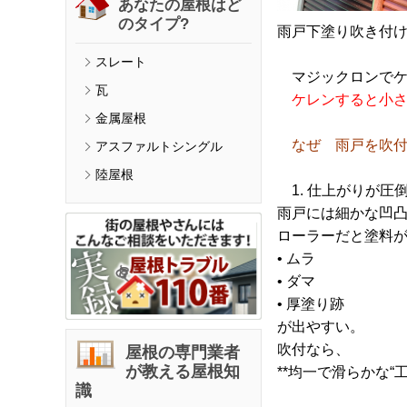
あなたの屋根はど
のタイプ?
雨戸下塗り吹き
付
スレート
マジックロンでケ
瓦
ケレンすると小
金属屋根
なぜ 雨戸を吹
アスファルトシングル
陸屋根
1. 仕上がりが圧
雨戸には細かな凹
ローラーだと塗料
• ムラ
• ダマ
• 厚塗り跡
が出やすい。
吹付なら、
屋根の専門業者
が教える屋根知
**均一で滑らかな“
識