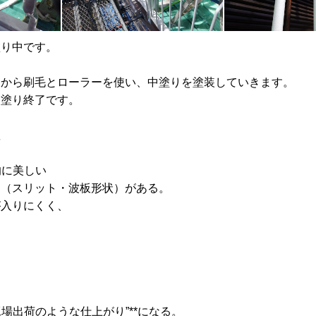
塗り中です。
から刷毛とローラーを使い、中塗りを塗装していきます。
塗り終了
です。
性
的に美しい
凸（スリット・波板形状）がある。
が入りにくく、
工場出荷のような仕上がり”**になる。