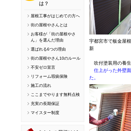
は？
屋根工事がはじめての方へ
街の屋根やさんとは
お客様が「街の屋根やさ
ん」を選んだ理由
宇都宮市で板金
新
選ばれる6つの理由
街の屋根やさん10のルール
吹付塗装用の養生
不安ゼロ宣言
仕上がった外壁
リフォーム瑕疵保険
た。
施工の流れ
ここまでやります無料点検
充実の長期保証
マイスター制度