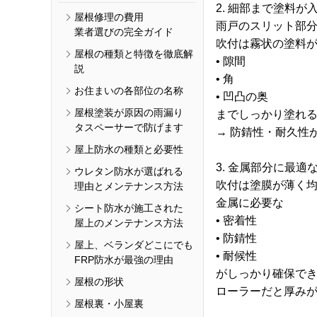
2. 細部まで塗料
屋根修理の費用
雨戸のスリット部
業者選びの完全ガイド
吹付は霧状の塗料
屋根の種類と特徴を徹底解
• 隙間
説
• 角
お住まいの各部位の名称
• 凹凸の奥
屋根塗装が原因の雨漏り
までしっかり塗れ
タスペーサーで防げます
→ 防錆性・耐久性
屋上防水の種類と必要性
3. 金属部分に最適
ウレタン防水が選ばれる
吹付は塗膜が薄く
理由とメンテナンス方法
金属に必要な
シート防水が施工された
• 密着性
屋上のメンテナンス方法
• 防錆性
屋上、ベランダどこにでも
• 耐候性
FRP防水が最強の理由
がしっかり確保で
屋根の形状
ローラーだと厚み
屋根裏・小屋裏