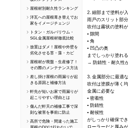
屋根材別耐久性ランキング
2. 細部まで塗料
洋瓦への屋根葺き替えでお
雨戸のスリット部
家をイメージチェンジ
吹付は霧状の塗料
トタン・ガルバリウム・
• 隙間
SGL金属屋根材徹底比較
• 角
放置はダメ！屋根や外壁を
• 凹凸の奥
劣化させる苔・藻・カビ
までしっかり塗れ
屋根材が廃盤・生産修了！
→ 防錆性・耐久性
その際のメンテナンス方法
差し掛け屋根の雨漏りが起
3. 金属部分に最適
きる原因と補修方法
吹付は塗膜が薄く
金属に必要な
軒先が短いお家で雨漏りが
起こりやすい理由とは
• 密着性
• 防錆性
傷んだ軒天の補修工事で深
刻な被害を事前に防止
• 耐候性
がしっかり確保で
高所で危険・間違った施工
ローラーだと厚み
屋根のDIYは行わないで