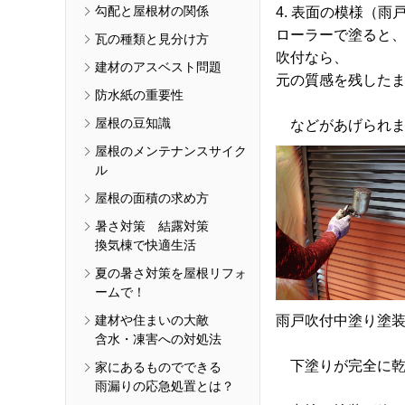
勾配と屋根材の関係
4. 表面の模様（
ローラーで塗ると
瓦の種類と見分け方
吹付なら、
建材のアスベスト問題
元の質感を残した
防水紙の重要性
屋根の豆知識
などがあげられま
屋根のメンテナンスサイク
ル
屋根の面積の求め方
暑さ対策 結露対策
換気棟で快適生活
夏の暑さ対策を屋根リフォ
ームで！
建材や住まいの大敵
雨戸吹付中塗り塗
含水・凍害への対処法
下塗りが完全に乾
家にあるものでできる
雨漏りの応急処置とは？