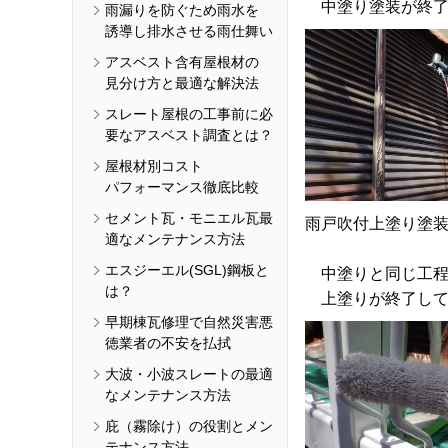
中塗り塗装が終了
雨漏りを防ぐため雨水を
誘導し排水させる雨仕舞い
アスベスト含有屋根材の
見分け方と最適な解決法
スレート屋根の工事前に必
要なアスベスト調査とは？
屋根材別コスト
パフォーマンス徹底比較
セメント瓦・モニエル瓦最
雨戸吹付上塗り塗
適なメンテナンス方法
エスジーエル(SGL)鋼板と
中塗りと同じ工程
は？
上塗りが終了して
早期棟瓦修理で自然災害悪
徳業者の不安を払拭
大波・小波スレートの最適
なメンテナンス方法
庇（霧除け）の役割とメン
テナンス方法