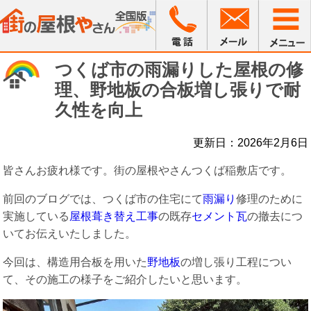
つくば市の雨漏りした屋根の修
理、野地板の合板増し張りで耐
久性を向上
更新日：2026年2月6日
皆さんお疲れ様です。街の屋根やさんつくば稲敷店です。
前回のブログでは、つくば市の住宅にて
雨漏り
修理のために
実施している
屋根葺き替え工事
の既存
セメント瓦
の撤去につ
いてお伝えいたしました。
今回は、構造用合板を用いた
野地板
の増し張り工程につい
て、その施工の様子をご紹介したいと思います。