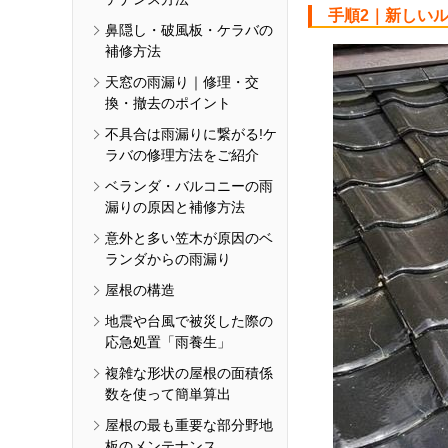
手順2｜新しい
鼻隠し・破風板・ケラバの
補修方法
天窓の雨漏り｜修理・交
換・撤去のポイント
不具合は雨漏りに繋がる!ケ
ラバの修理方法をご紹介
ベランダ・バルコニーの雨
漏りの原因と補修方法
意外と多い笠木が原因のベ
ランダからの雨漏り
屋根の構造
地震や台風で被災した際の
応急処置「雨養生」
複雑な形状の屋根の面積係
数を使って簡単算出
屋根の最も重要な部分野地
板のメンテナンス