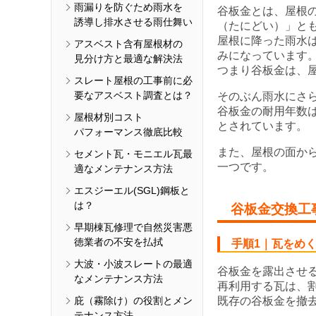
雨漏りを防ぐため雨水を
谷板金とは、屋根
誘導し排水させる雨仕舞い
（たにどい）」と
屋根に降った雨水
アスベスト含有屋根材の
みになっています
見分け方と最適な解決法
つまり谷板金は、
スレート屋根の工事前に必
要なアスベスト調査とは？
そのぶん雨水にさ
谷板金の耐用年数
屋根材別コスト
とされています。
パフォーマンス徹底比較
また、屋根の面か
セメント瓦・モニエル瓦最
一つです。
適なメンテナンス方法
エスジーエル(SGL)鋼板と
は？
谷板金交換工
早期棟瓦修理で自然災害悪
徳業者の不安を払拭
手順1｜瓦をめ
大波・小波スレートの最適
谷板金を露出させ
なメンテナンス方法
再利用する瓦は、
庇（霧除け）の役割とメン
既存の谷板金を撤
テナンス方法