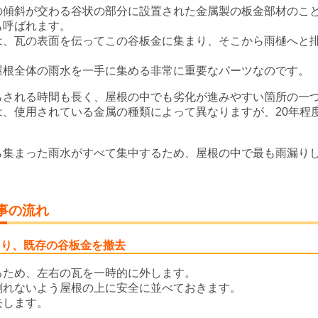
の傾斜が交わる谷状の部分に設置された金属製の板金部材のこ
も呼ばれます。
は、瓦の表面を伝ってこの谷板金に集まり、そこから雨樋へと
。
屋根全体の雨水を一手に集める非常に重要なパーツなのです。
らされる時間も長く、屋根の中でも劣化が進みやすい箇所の一
は、使用されている金属の種類によって異なりますが、20年程
ら集まった雨水がすべて集中するため、屋根の中で最も雨漏り
事の流れ
くり、既存の谷板金を撤去
るため、左右の瓦を一時的に外します。
割れないよう屋根の上に安全に並べておきます。
去します。