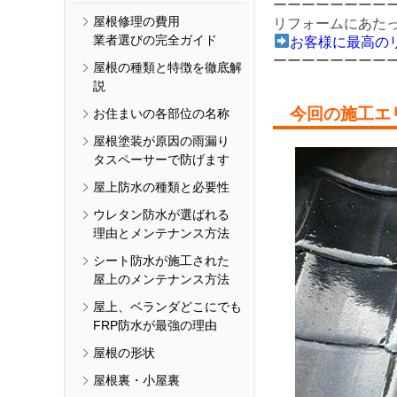
ーーーーーーーー
屋根修理の費用
リフォームにあた
業者選びの完全ガイド
お客様に最高の
ーーーーーーーー
屋根の種類と特徴を徹底解
説
今回の施工エ
お住まいの各部位の名称
屋根塗装が原因の雨漏り
タスペーサーで防げます
屋上防水の種類と必要性
ウレタン防水が選ばれる
理由とメンテナンス方法
シート防水が施工された
屋上のメンテナンス方法
屋上、ベランダどこにでも
FRP防水が最強の理由
屋根の形状
屋根裏・小屋裏