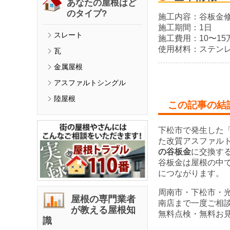
あなたの屋根はど
のタイプ?
施工内容：
谷板金
施工期間：
1日
スレート
施工費用：
10〜1
使用材料：
ステン
瓦
金属屋根
アスファルトシングル
陸屋根
この記事の結
下松市で発生した
た改質アスファル
の谷板金
に交換す
谷板金は屋根の中
につながります。
周南市・下松市・
屋根の専門業者
南店まで一度ご相
が教える屋根知
無料点検・無料お
識