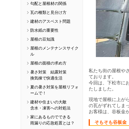
勾配と屋根材の関係
瓦の種類と見分け方
建材のアスベスト問題
防水紙の重要性
屋根の豆知識
屋根のメンテナンスサイク
ル
屋根の面積の求め方
私たち街の屋根や
暑さ対策 結露対策
ております。
換気棟で快適生活
今回は、下松市に
夏の暑さ対策を屋根リフォ
たしました。
ームで！
現地で屋根に上が
建材や住まいの大敵
の瓦がずれてしま
含水・凍害への対処法
お客様は、谷板金
家にあるものでできる
そもそも谷板金
雨漏りの応急処置とは？