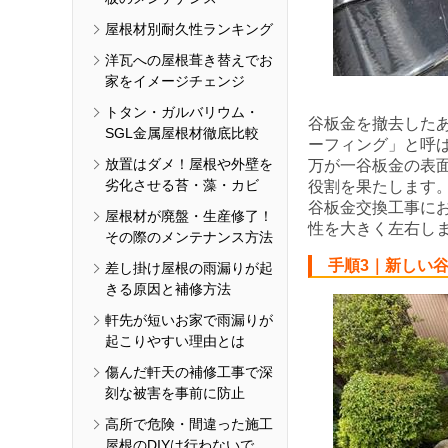
屋根材別耐久性ランキング
洋瓦への屋根葺き替えでお
家をイメージチェンジ
トタン・ガルバリウム・
谷板金を撤去した
SGL金属屋根材徹底比較
ーフィング」と呼
放置はダメ！屋根や外壁を
万が一谷板金の表
劣化させる苔・藻・カビ
役割を果たします
谷板金交換工事に
屋根材が廃盤・生産修了！
性を大きく左右し
その際のメンテナンス方法
手順3｜新しい
差し掛け屋根の雨漏りが起
きる原因と補修方法
軒先が短いお家で雨漏りが
起こりやすい理由とは
傷んだ軒天の補修工事で深
刻な被害を事前に防止
高所で危険・間違った施工
屋根のDIYは行わないで