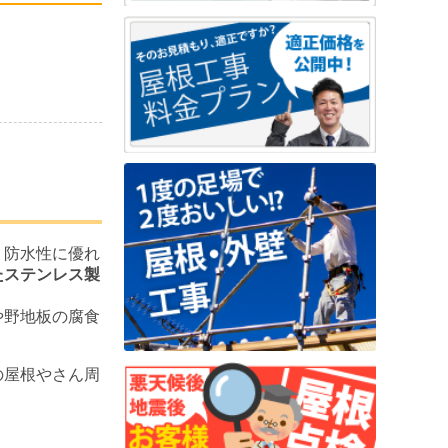
、防水性に優れ
たステンレス製
や野地板の腐食
の屋根やさん周