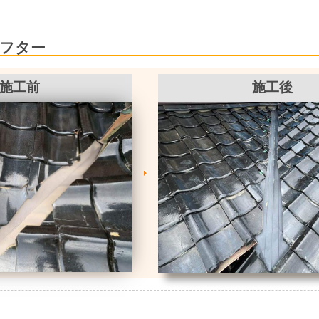
】
フター
施工前
施工後