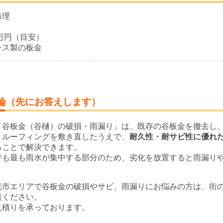
修理
5万円（目安）
レス製の板金
論（先にお答えします）
「谷板金（谷樋）の破損・雨漏り」は、既存の谷板金を撤去し
トルーフィングを敷き直したうえで、
耐久性・耐サビ性に優れ
ることで解決できます。
でも最も雨水が集中する部分のため、劣化を放置すると雨漏り
光市エリアで谷板金の破損やサビ、雨漏りにお悩みの方は、街
談ください。
見積りを承っております。