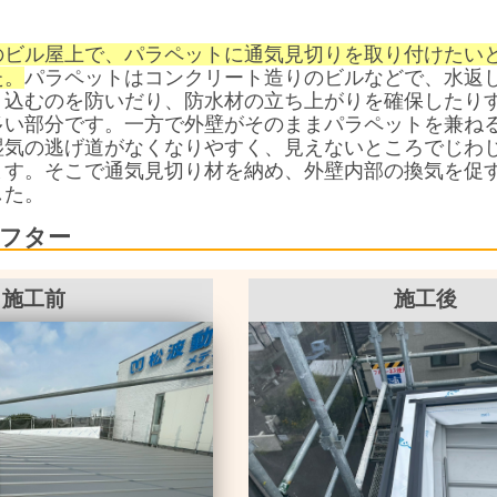
】
のビル屋上で、パラペットに通気見切りを取り付けたい
た。
パラペットはコンクリート造りのビルなどで、水返
り込むのを防いだり、防水材の立ち上がりを確保したり
多い部分です。一方で外壁がそのままパラペットを兼ね
湿気の逃げ道がなくなりやすく、見えないところでじわ
ます。そこで通気見切り材を納め、外壁内部の換気を促
した。
フター
施工前
施工後