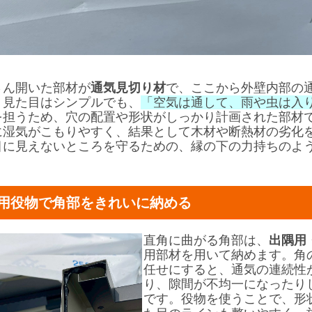
さん開いた部材が
通気見切り材
で、ここから外壁内部の
。見た目はシンプルでも、
「空気は通して、雨や虫は入
を担うため、穴の配置や形状がしっかり計画された部材
に湿気がこもりやすく、結果として木材や断熱材の劣化
目に見えないところを守るための、縁の下の力持ちのよ
用役物で角部をきれいに納める
直角に曲がる角部は、
出隅用
用部材を用いて納めます。角
任せにすると、通気の連続性
り、隙間が不均一になったり
です。役物を使うことで、形