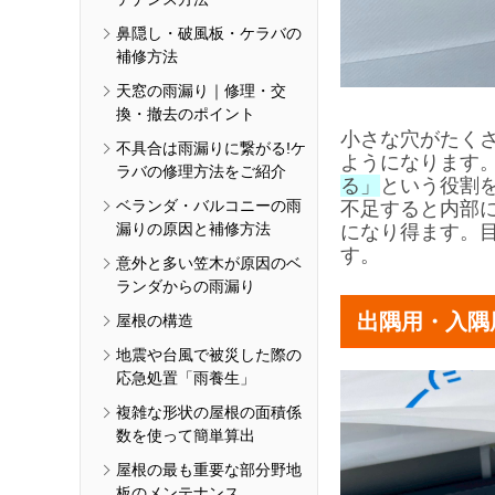
鼻隠し・破風板・ケラバの
補修方法
天窓の雨漏り｜修理・交
換・撤去のポイント
小さな穴がたく
不具合は雨漏りに繋がる!ケ
ようになります
ラバの修理方法をご紹介
る」
という役割
ベランダ・バルコニーの雨
不足すると内部
漏りの原因と補修方法
になり得ます。
す。
意外と多い笠木が原因のベ
ランダからの雨漏り
出隅用・入隅
屋根の構造
地震や台風で被災した際の
応急処置「雨養生」
複雑な形状の屋根の面積係
数を使って簡単算出
屋根の最も重要な部分野地
板のメンテナンス