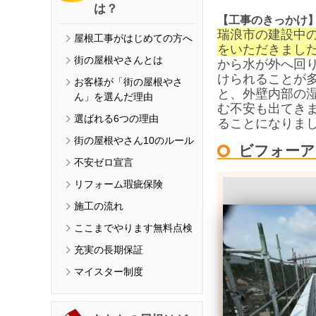
は？
【工事のきっかけ
瑞浪市の建設中
屋根工事がはじめての方へ
をいただきまし
街の屋根やさんとは
から水が外へ回
けられることが
お客様が「街の屋根やさ
と、外壁内部の
ん」を選んだ理由
む不安も出てき
選ばれる6つの理由
ることになりま
街の屋根やさん10のルール
ビフォーア
不安ゼロ宣言
リフォーム瑕疵保険
施工の流れ
ここまでやります無料点検
充実の長期保証
マイスター制度