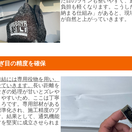
た目のラインも整いやすく、
負担も軽くなります。こうし
納まる仕組み」があると、現
が自然と上がっていきます。
ぎ目の精度を確保
連結には専用役物を用い、
せていきます。
長い距離を
なぎの処理が甘いとズレや
りやすいため、ここは丁寧
ころです。専用部材がある
標準化され、施工精度のブ
す。結果として、通気機能
方を堅実に成立させられま