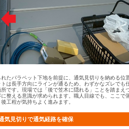
られたパラペット下地を前提に、通気見切りを納める位
ットは長手方向にラインが通るため、わずかなズレでも
箇所です。現場では「後で笠木に隠れる」ことを踏まえ
寧に整える意識が求められます。職人目線でも、ここで
と後工程が気持ちよく進みます。
通気見切りで通気経路を確保