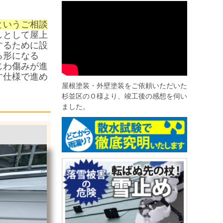
というご相談
しとして屋上
するために設
る形になる
じわ傷みが進
す仕様で進め
屋根塗装・外壁塗装をご依頼いただいた
杉並区のＯ様より、竣工後の感想を伺い
ました。