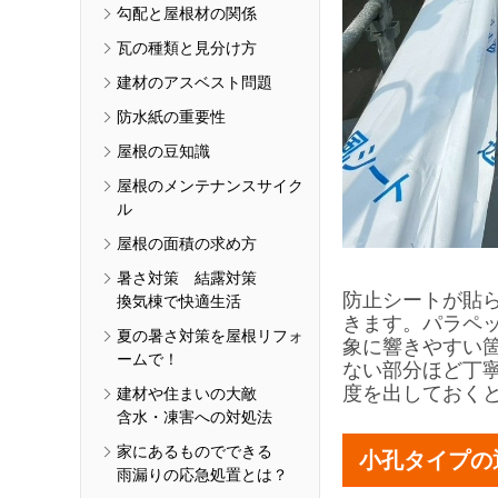
勾配と屋根材の関係
瓦の種類と見分け方
建材のアスベスト問題
防水紙の重要性
屋根の豆知識
屋根のメンテナンスサイク
ル
屋根の面積の求め方
暑さ対策 結露対策
防止シートが貼
換気棟で快適生活
きます。パラペ
夏の暑さ対策を屋根リフォ
象に響きやすい
ームで！
ない部分ほど丁
度を出しておく
建材や住まいの大敵
含水・凍害への対処法
家にあるものでできる
小孔タイプの
雨漏りの応急処置とは？