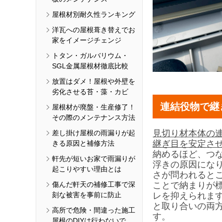
屋根材別耐久性ランキング
洋瓦への屋根葺き替えでお
家をイメージチェンジ
トタン・ガルバリウム・
SGL金属屋根材徹底比較
放置はダメ！屋根や外壁を
劣化させる苔・藻・カビ
連結役物で継
屋根材が廃盤・生産修了！
その際のメンテナンス方法
見切り材本体の
差し掛け屋根の雨漏りが起
継ぎ目を安定さ
きる原因と補修方法
納めるほど、つ
軒先が短いお家で雨漏りが
浮きの原因にな
起こりやすい理由とは
さが問われると
傷んだ軒天の補修工事で深
ことで納まりが
刻な被害を事前に防止
レを抑えられま
と取り合いの両
高所で危険・間違った施工
す。
屋根のDIYは行わないで