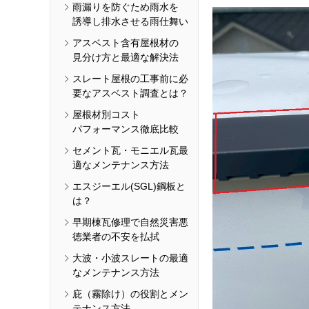
雨漏りを防ぐため雨水を
誘導し排水させる雨仕舞い
アスベスト含有屋根材の
見分け方と最適な解決法
スレート屋根の工事前に必
要なアスベスト調査とは？
屋根材別コスト
パフォーマンス徹底比較
セメント瓦・モニエル瓦最
適なメンテナンス方法
エスジーエル(SGL)鋼板と
は？
早期棟瓦修理で自然災害悪
徳業者の不安を払拭
大波・小波スレートの最適
なメンテナンス方法
庇（霧除け）の役割とメン
テナンス方法