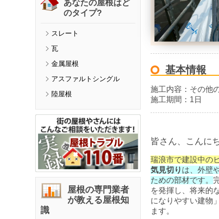
あなたの屋根はど
のタイプ?
スレート
瓦
金属屋根
基本情報
アスファルトシングル
施工内容：
その他
陸屋根
施工期間：
1日
皆さん、こんに
瑞浪市で建設中の
気見切り
は、外壁
ための部材です。
屋根の専門業者
を発揮し、将来的
が教える屋根知
になりやすい建物
識
ます。