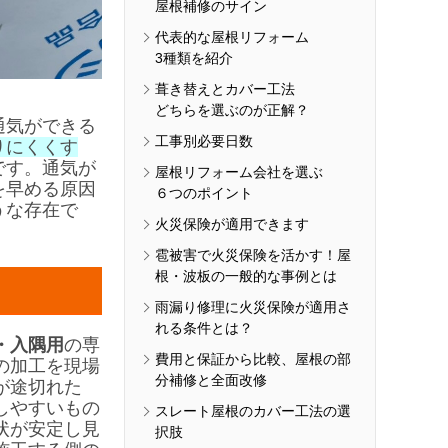
屋根補修のサイン
代表的な屋根リフォーム
3種類を紹介
葺き替えとカバー工法
どちらを選ぶのが正解？
通気ができる
工事別必要日数
りにくくす
です。通気が
屋根リフォーム会社を選ぶ
を早める原因
６つのポイント
うな存在で
火災保険が適用できます
雹被害で火災保険を活かす！屋
根・波板の一般的な事例とは
雨漏り修理に火災保険が適用さ
れる条件とは？
・入隅用
の専
費用と保証から比較、屋根の部
の加工を現場
分補修と全面改修
が途切れた
しやすいもの
スレート屋根のカバー工法の選
状が安定し見
択肢