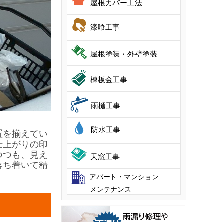
屋根カバー工法
漆喰工事
屋根塗装・外壁塗装
棟板金工事
雨樋工事
防水工事
置を揃えてい
仕上がりの印
つつも、見え
天窓工事
落ち着いて精
アパート・マンション
メンテナンス