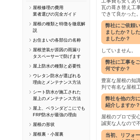
工事費も安くあ
瓦の葺き替え工
屋根修理の費用
できて良かった
業者選びの完全ガイド
屋根の種類と特徴を徹底解
弊社にご依頼
説
ましたか？し
ましたか？
お住まいの各部位の名称
屋根塗装が原因の雨漏り
していません。
タスペーサーで防げます
弊社に工事を
屋上防水の種類と必要性
何ですか？
ウレタン防水が選ばれる
豊富な屋根の知
理由とメンテナンス方法
判で有名な屋根
シート防水が施工された
屋上のメンテナンス方法
弊社を他の方
紹介しますか
屋上、ベランダどこにでも
FRP防水が最強の理由
屋根のプロで安
誠実な人なので
屋根の形状
屋根裏・小屋裏
当初、リフォ