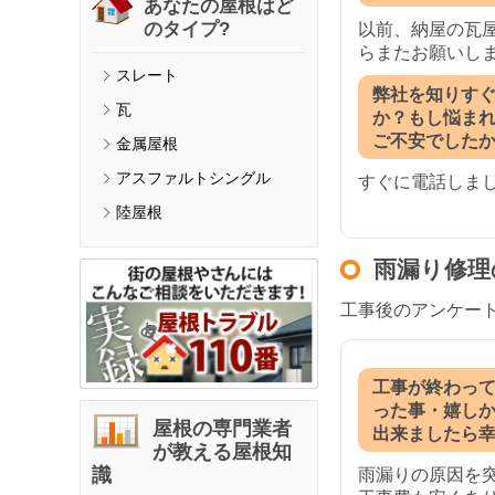
あなたの屋根はど
のタイプ?
以前、納屋の瓦
らまたお願いし
スレート
弊社を知りす
瓦
か？もし悩ま
ご不安でした
金属屋根
アスファルトシングル
すぐに電話しま
陸屋根
雨漏り修理
工事後のアンケー
工事が終わっ
った事・嬉し
屋根の専門業者
出来ましたら
が教える屋根知
識
雨漏りの原因を