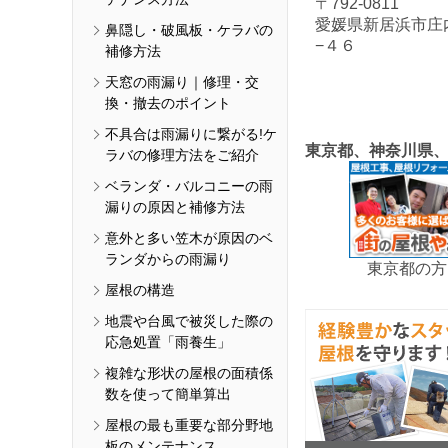
〒792-0811
愛媛県新居浜市庄
鼻隠し・破風板・ケラバの
−４６
補修方法
天窓の雨漏り｜修理・交
換・撤去のポイント
不具合は雨漏りに繋がる!ケ
東京都、神奈川県
ラバの修理方法をご紹介
ベランダ・バルコニーの雨
漏りの原因と補修方法
意外と多い笠木が原因のベ
ランダからの雨漏り
東京都の方
屋根の構造
地震や台風で被災した際の
応急処置「雨養生」
複雑な形状の屋根の面積係
数を使って簡単算出
屋根の最も重要な部分野地
板のメンテナンス