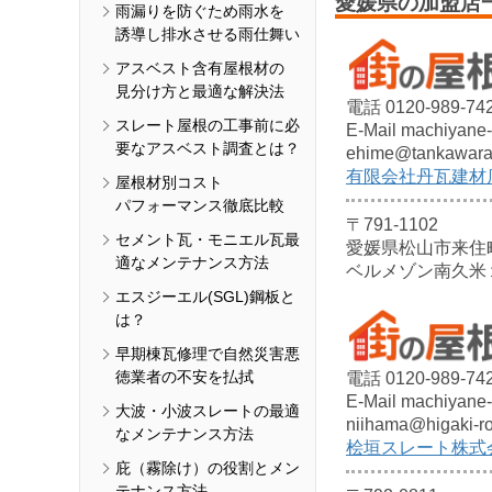
愛媛県の加盟店
雨漏りを防ぐため雨水を
誘導し排水させる雨仕舞い
アスベスト含有屋根材の
見分け方と最適な解決法
電話 0120-989-74
スレート屋根の工事前に必
E-Mail machiyane-
要なアスベスト調査とは？
ehime@tankawara.
有限会社丹瓦建材
屋根材別コスト
パフォーマンス徹底比較
〒791-1102
セメント瓦・モニエル瓦最
愛媛県松山市来住
適なメンテナンス方法
ベルメゾン南久米
エスジーエル(SGL)鋼板と
は？
早期棟瓦修理で自然災害悪
徳業者の不安を払拭
電話 0120-989-74
E-Mail machiyane-
大波・小波スレートの最適
niihama@higaki-ro
なメンテナンス方法
桧垣スレート株式
庇（霧除け）の役割とメン
テナンス方法