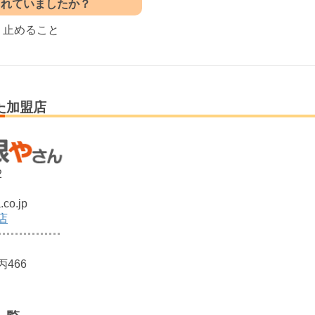
されていましたか？
り止めること
た加盟店
2
co.jp
店
466