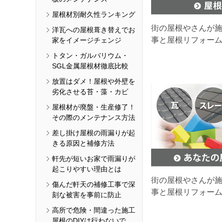
屋根材別耐久性ランキング
街の屋根やさんが
洋瓦への屋根葺き替えでお
事と屋根リフォー
家をイメージチェンジ
トタン・ガルバリウム・
SGL金属屋根材徹底比較
放置はダメ！屋根や外壁を
劣化させる苔・藻・カビ
屋根材が廃盤・生産修了！
その際のメンテナンス方法
差し掛け屋根の雨漏りが起
きる原因と補修方法
軒先が短いお家で雨漏りが
起こりやすい理由とは
街の屋根やさんが
傷んだ軒天の補修工事で深
事と屋根リフォー
刻な被害を事前に防止
高所で危険・間違った施工
屋根のDIYは行わないで