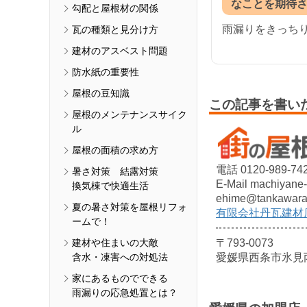
なことを期待
勾配と屋根材の関係
雨漏りをきっち
瓦の種類と見分け方
建材のアスベスト問題
防水紙の重要性
屋根の豆知識
この記事を書い
屋根のメンテナンスサイク
ル
屋根の面積の求め方
電話 0120-989-74
暑さ対策 結露対策
E-Mail machiyane-
換気棟で快適生活
ehime@tankawara.
夏の暑さ対策を屋根リフォ
有限会社丹瓦建材
ームで！
建材や住まいの大敵
〒793-0073
含水・凍害への対処法
愛媛県西条市氷見丙
家にあるものでできる
雨漏りの応急処置とは？