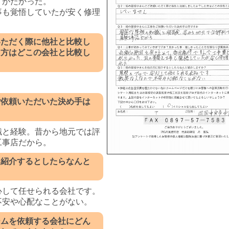
りがたかった。
事も覚悟していたが安く修理
。
いただく際に他社と比較し
た方はどこの会社と比較し
ご依頼いただいた決め手は
識と経験。昔から地元では評
工事店だから。
に紹介するとしたらなんと
？
心して任せられる会社です。
不安や心配なことがない。
ームを依頼する会社にどん