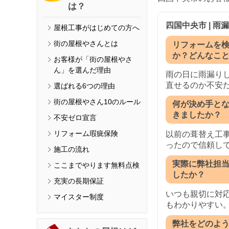
は？
四国中央市 | 雨
屋根工事がはじめての方へ
街の屋根やさんとは
リフォームを
か？どんなこ
お客様が「街の屋根やさ
ん」を選んだ理由
雨の日に雨漏り
直せるのか不安
選ばれる6つの理由
街の屋根やさん10のルール
何が決め手と
きましたか？
不安ゼロ宣言
リフォーム瑕疵保険
以前の葺替え工
ったので信頼し
施工の流れ
実際に弊社担
ここまでやります無料点検
したか？
充実の長期保証
いつも親切に対
マイスター制度
もわかりやすい
弊社をどのよ