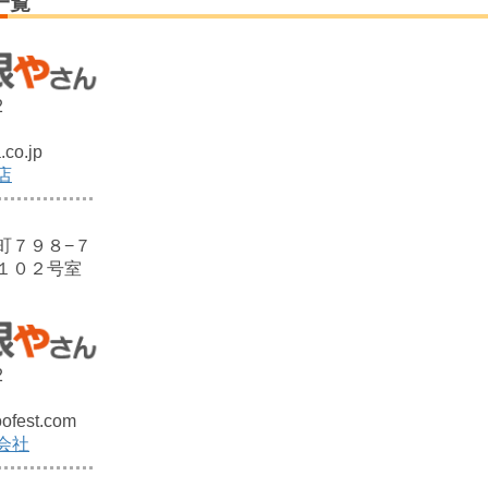
一覧
2
co.jp
店
町７９８−７
１０２号室
2
ofest.com
会社