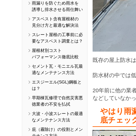
雨漏りを防ぐため雨水を
誘導し排水させる雨仕舞い
アスベスト含有屋根材の
見分け方と最適な解決法
スレート屋根の工事前に必
要なアスベスト調査とは？
屋根材別コスト
パフォーマンス徹底比較
既存の屋上防水はウ
セメント瓦・モニエル瓦最
適なメンテナンス方法
防水材の中では
エスジーエル(SGL)鋼板と
は？
20年前に他の業
などしていなか
早期棟瓦修理で自然災害悪
徳業者の不安を払拭
やはり雨
大波・小波スレートの最適
底チェッ
なメンテナンス方法
庇（霧除け）の役割とメン
テナンス方法