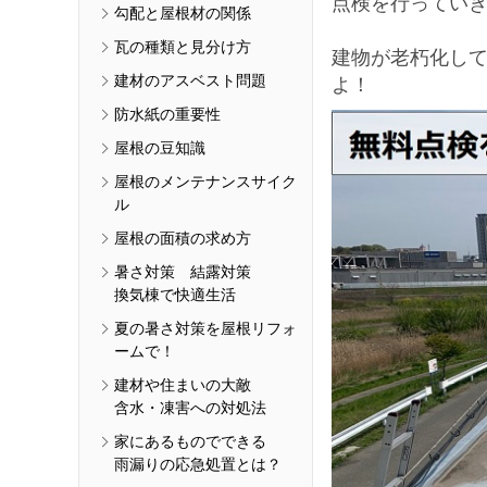
点検を行ってい
勾配と屋根材の関係
瓦の種類と見分け方
建物が老朽化し
建材のアスベスト問題
よ！
防水紙の重要性
屋根の豆知識
屋根のメンテナンスサイク
ル
屋根の面積の求め方
暑さ対策 結露対策
換気棟で快適生活
夏の暑さ対策を屋根リフォ
ームで！
建材や住まいの大敵
含水・凍害への対処法
家にあるものでできる
雨漏りの応急処置とは？