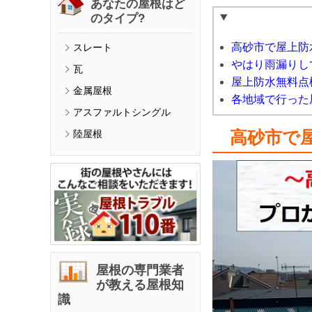
あなたの屋根はど
のタイプ?
高砂市で屋上防
スレート
やはり雨漏りし
瓦
屋上防水無料点
金属屋根
各地域で行った
アスファルトシングル
高砂市で
陸屋根
屋根の専門業者
が教える屋根知
識