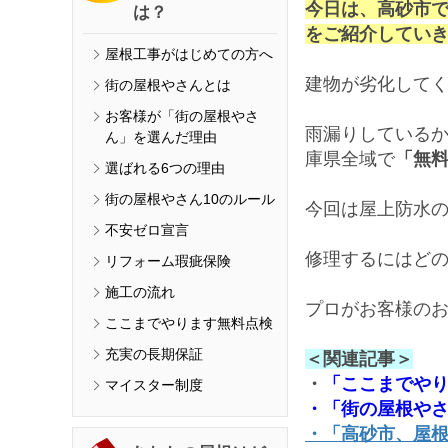
今日は、高砂市
は？
をご紹介していきま
屋根工事がはじめての方へ
建物が劣化して
街の屋根やさんとは
お客様が「街の屋根やさ
雨漏りしている
ん」を選んだ理由
庫県全域で
「無
選ばれる6つの理由
街の屋根やさん10のルール
今回は屋上防水
不安ゼロ宣言
修理するにはど
リフォーム瑕疵保険
施工の流れ
プロがお客様の
ここまでやります無料点検
充実の長期保証
＜関連記事＞
・
「ここまでや
マイスター制度
・「街の屋根や
・「高砂市、屋根