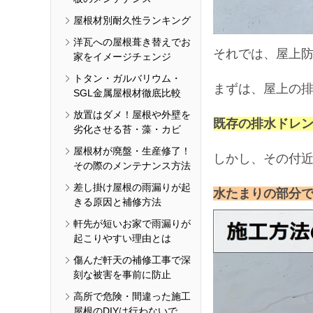
屋根材別耐久性ランキング
洋瓦への屋根葺き替えでお
それでは、屋上
家をイメージチェンジ
トタン・ガルバリウム・
まずは、屋上の
SGL金属屋根材徹底比較
放置はダメ！屋根や外壁を
既存の排水ドレン
劣化させる苔・藻・カビ
屋根材が廃盤・生産修了！
しかし、その付
その際のメンテナンス方法
差し掛け屋根の雨漏りが起
水たまりの部分
きる原因と補修方法
軒先が短いお家で雨漏りが
起こりやすい理由とは
傷んだ軒天の補修工事で深
刻な被害を事前に防止
高所で危険・間違った施工
屋根のDIYは行わないで