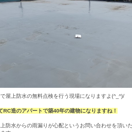
で屋上防水の無料点検を行う現場になりますよ(^_^)/
てRC造のアパートで築40年の建物になりますね！
屋上防水からの雨漏りが心配というお問い合わせを頂い