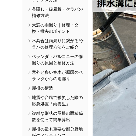
鼻隠し・破風板・ケラバの
補修方法
天窓の雨漏り｜修理・交
換・撤去のポイント
不具合は雨漏りに繋がる!ケ
ラバの修理方法をご紹介
ベランダ・バルコニーの雨
漏りの原因と補修方法
意外と多い笠木が原因のベ
ランダからの雨漏り
屋根の構造
地震や台風で被災した際の
応急処置「雨養生」
複雑な形状の屋根の面積係
数を使って簡単算出
屋根の最も重要な部分野地
板のメンテナンス