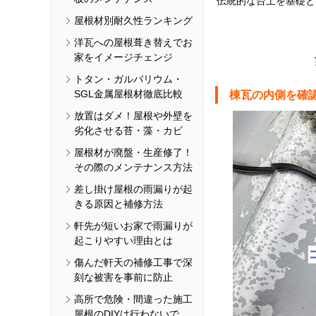
伝統的な台土を基礎と
屋根材別耐久性ランキング
洋瓦への屋根葺き替えでお
家をイメージチェンジ
トタン・ガルバリウム・
SGL金属屋根材徹底比較
棟瓦の内側を確
放置はダメ！屋根や外壁を
劣化させる苔・藻・カビ
屋根材が廃盤・生産修了！
その際のメンテナンス方法
差し掛け屋根の雨漏りが起
きる原因と補修方法
軒先が短いお家で雨漏りが
起こりやすい理由とは
傷んだ軒天の補修工事で深
刻な被害を事前に防止
高所で危険・間違った施工
屋根のDIYは行わないで