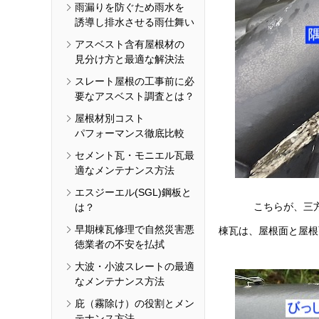
雨漏りを防ぐため雨水を
誘導し排水させる雨仕舞い
アスベスト含有屋根材の
見分け方と最適な解決法
スレート屋根の工事前に必
要なアスベスト調査とは？
屋根材別コスト
パフォーマンス徹底比較
セメント瓦・モニエル瓦最
適なメンテナンス方法
エスジーエル(SGL)鋼板と
は？
こちらが、三
早期棟瓦修理で自然災害悪
棟瓦は、屋根面と屋根
徳業者の不安を払拭
大波・小波スレートの最適
なメンテナンス方法
庇（霧除け）の役割とメン
テナンス方法