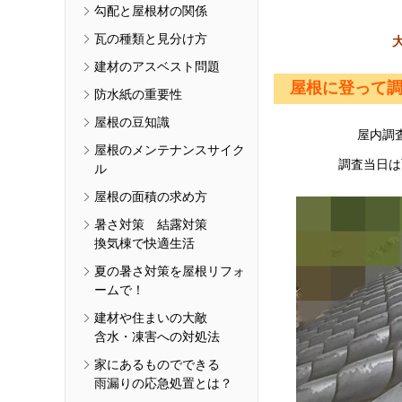
勾配と屋根材の関係
瓦の種類と見分け方
建材のアスベスト問題
屋根に登って
防水紙の重要性
屋根の豆知識
屋内調
屋根のメンテナンスサイク
調査当日は
ル
屋根の面積の求め方
暑さ対策 結露対策
換気棟で快適生活
夏の暑さ対策を屋根リフォ
ームで！
建材や住まいの大敵
含水・凍害への対処法
家にあるものでできる
雨漏りの応急処置とは？