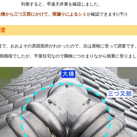
到着すると、早速天井裏を確認しました。
大棟から三つ又部にかけて、雨漏りによるシミ
が確認できます(//∇//)
調査
査で、おおよその原因箇所がわかったので、次は屋根に登って調査です
雨模様でしたが、平屋住宅なので隅棟につかまりながら慎重に登りました