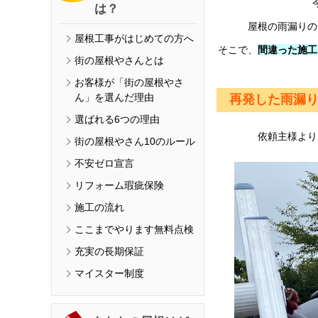
は？
屋根の雨漏りの
屋根工事がはじめての方へ
間違った施工
そこで、
街の屋根やさんとは
お客様が「街の屋根やさ
ん」を選んだ理由
再発した雨漏
選ばれる6つの理由
依頼主様より
街の屋根やさん10のルール
不安ゼロ宣言
リフォーム瑕疵保険
施工の流れ
ここまでやります無料点検
充実の長期保証
マイスター制度