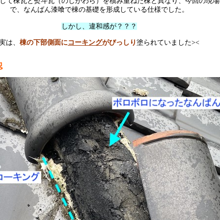
して棟瓦と熨斗瓦（のしがわら）を積み重ねた棟と異なり、今回の現場
で、なんばん漆喰で棟の基礎を形成している仕様でした。
しかし、違和感が？？？
棟の下部側面に
コーキング
がびっしり
実は、
塗られていました><
認