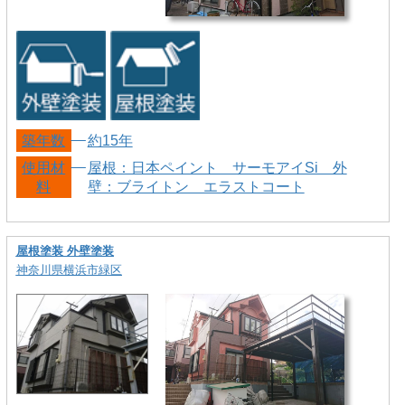
築年数
約15年
使用材
屋根：日本ペイント サーモアイSi 外
料
壁：ブライトン エラストコート
屋根塗装 外壁塗装
神奈川県横浜市緑区