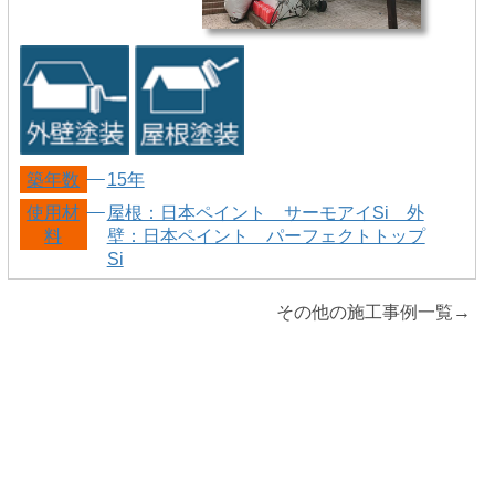
築年数
15年
使用材
屋根：日本ペイント サーモアイSi 外
料
壁：日本ペイント パーフェクトトップ
Si
その他の施工事例一覧→