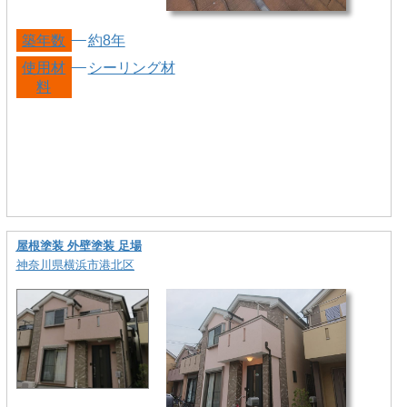
築年数
約8年
使用材
シーリング材
料
屋根塗装 外壁塗装 足場
神奈川県横浜市港北区