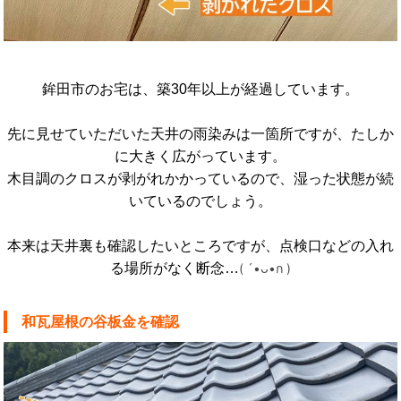
鉾田市のお宅は、築30年以上が経過しています。
先に見せていただいた天井の雨染みは一箇所ですが、たしか
に大きく広がっています。
木目調のクロスが剥がれかかっているので、湿った状態が続
いているのでしょう。
本来は天井裏も確認したいところですが、点検口などの入れ
る場所がなく断念…
( ´•
ᴗ
•
ก
)
和瓦屋根の谷板金を確認