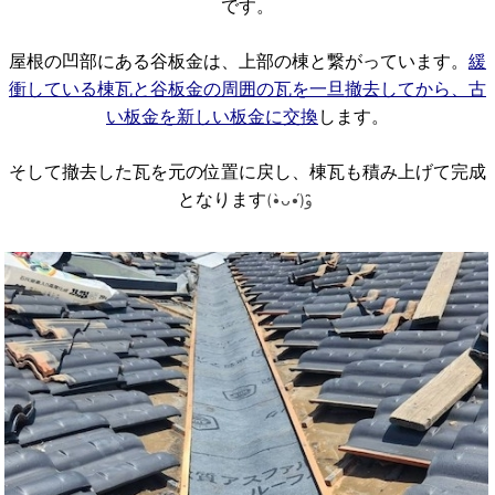
です。
屋根の凹部にある谷板金は、上部の棟と繋がっています。
緩
衝している棟瓦と谷板金の周囲の瓦を一旦撤去してから、古
い板金を新しい板金に交換
します。
そして撤去した瓦を元の位置に戻し、棟瓦も積み上げて完成
となります
(•̀ᴗ•́)و ̑̑