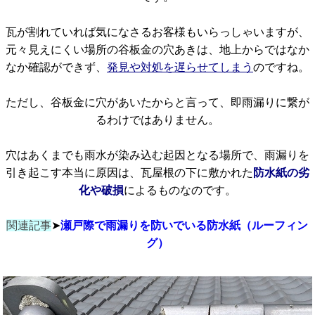
瓦が割れていれば気になさるお客様もいらっしゃいますが、
元々見えにくい場所の谷板金の穴あきは、地上からではなか
なか確認ができず、
発見や対処を遅らせてしまう
のですね。
ただし、谷板金に穴があいたからと言って、即雨漏りに繋が
るわけではありません。
穴はあくまでも雨水が染み込む起因となる場所で、雨漏りを
引き起こす本当に原因は、瓦屋根の下に敷かれた
防水紙の劣
化や破損
によるものなのです。
関連記事
➤
瀬戸際で雨漏りを防いでいる防水紙（ルーフィン
グ）