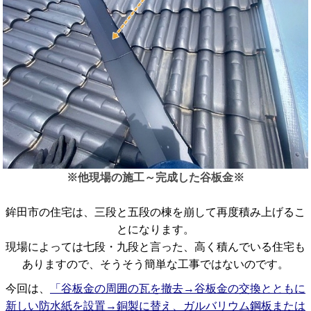
※他現場の施工～完成した谷板金※
鉾田市の住宅は、三段と五段の棟を崩して再度積み上げるこ
とになります。
現場によっては七段・九段と言った、高く積んでいる住宅も
ありますので、そうそう簡単な工事ではないのです。
今回は、
「谷板金の周囲の瓦を撤去→谷板金の交換とともに
新しい防水紙を設置→銅製に替え、ガルバリウム鋼板または