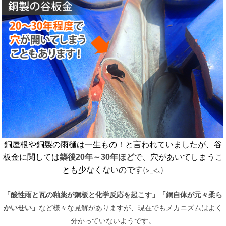
銅屋根や銅製の雨樋は一生もの！と言われていましたが、谷
板金に関しては
築後20年～30年ほど
で、穴があいてしまうこ
とも少なくないのです
(>_<
｡
)
「酸性雨と瓦の釉薬が銅板と化学反応を起こす」「銅自体が元々柔ら
など様々な見解がありますが、現在でもメカニズムはよく
かいせい」
分かっていないようです。