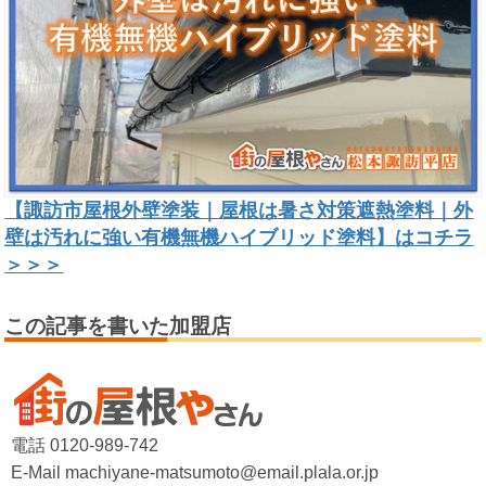
【諏訪市屋根外壁塗装｜屋根は暑さ対策遮熱塗料｜外
壁は汚れに強い有機無機ハイブリッド塗料】はコチラ
＞＞＞
この記事を書いた加盟店
電話 0120-989-742
E-Mail machiyane-matsumoto@email.plala.or.jp