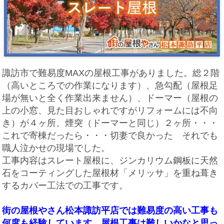
諏訪市で難易度MAXの屋根工事がありました。総２階
（高いところでの作業になります）、急勾配（屋根足
場が無いと全く作業出来ません）、ドーマー（屋根の
上の小窓、見た目おしゃれですがリフォームには不向
き）が４ヶ所、煙突（ドーマーと同じ）２ヶ所・・・
これで寄棟だったら・・・切妻で良かった それでも
職人泣かせの現場でした。
工事内容はスレート屋根に、ジンカリウム鋼板に天然
石をコーティングした屋根材「メリッサ」を重ね葺き
するカバー工法での工事です。
街の屋根やさん松本諏訪平店では難易度の高い工事も
何度も経験しています。屋根工事は難しいかなと思っ