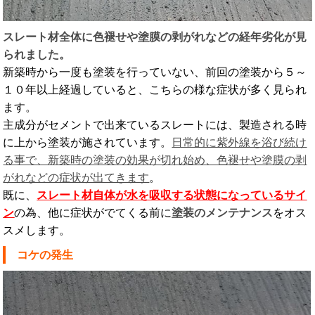
スレート材全体に色褪せや塗膜の剥がれなどの経年劣化が見
られました。
新築時から一度も塗装を行っていない、前回の塗装から５～
１０年以上経過していると、こちらの様な症状が多く見られ
ます。
主成分がセメントで出来ているスレートには、製造される時
に上から塗装が施されています。
日常的に紫外線を浴び続け
る事で、新築時の塗装の効果が切れ始め、色褪せや塗膜の剥
がれなどの症状が出てきます
。
既に、
スレート材自体が水を吸収する状態になっているサイ
ン
の為、他に症状がでてくる前に
塗装のメンテナンス
をオス
スメします。
コケの発生