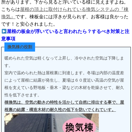
所があります。下から見ると浮いている様に見えますよね。
こちらは
屋根の頂上に取付けられている換気システムの『棟
換気』
です。棟板金には浮きが見られず、お客様は良かった
です！と安心されました。
屋根の板金が浮いていると言われたら？するべき対策と注
意事項
換気棟の役割
暖められた空気は軽くなって上昇し、冷やされた空気は下降しま
す。
室内で温められた熱は屋根裏に到達します。冬場は内部の温度差
によって屋根に結露が発生し、夏場は６０度近い高温の空気が屋
根を支えている野地板・垂木・梁などの木材を乾燥させて、耐久
性を低下させます。
棟換気は、空気の動きの特性を活かして自然に排出する事で、屋
根裏の結露・構造木材の耐久性の低下を防いでくれていす。