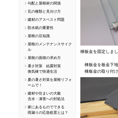
勾配と屋根材の関係
瓦の種類と見分け方
建材のアスベスト問題
防水紙の重要性
屋根の豆知識
屋根のメンテナンスサイク
ル
棟板金を固定しま
屋根の面積の求め方
棟板金を板金下地
暑さ対策 結露対策
棟板金の取り付け
換気棟で快適生活
夏の暑さ対策を屋根リフォ
ームで！
建材や住まいの大敵
含水・凍害への対処法
家にあるものでできる
雨漏りの応急処置とは？