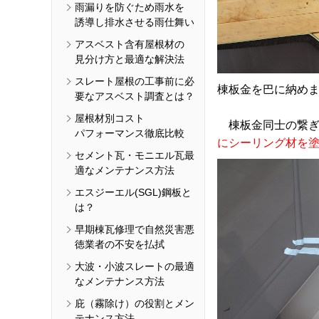
雨漏りを防ぐため雨水を
誘導し排水させる雨仕舞い
アスベスト含有屋根材の
見分け方と最適な解決法
スレート屋根の工事前に必
棟板金を巴に納め
要なアスベスト調査とは？
屋根材別コスト
棟板金同士の繋ぎ
パフォーマンス徹底比較
にシーリング材を
セメント瓦・モニエル瓦最
適なメンテナンス方法
エスジーエル(SGL)鋼板と
は？
早期棟瓦修理で自然災害悪
徳業者の不安を払拭
大波・小波スレートの最適
なメンテナンス方法
庇（霧除け）の役割とメン
テナンス方法