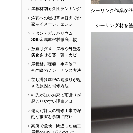
屋根材別耐久性ランキング
シーリング作業が
洋瓦への屋根葺き替えでお
家をイメージチェンジ
シーリング材を塗
トタン・ガルバリウム・
SGL金属屋根材徹底比較
放置はダメ！屋根や外壁を
劣化させる苔・藻・カビ
屋根材が廃盤・生産修了！
その際のメンテナンス方法
差し掛け屋根の雨漏りが起
きる原因と補修方法
軒先が短いお家で雨漏りが
起こりやすい理由とは
傷んだ軒天の補修工事で深
刻な被害を事前に防止
高所で危険・間違った施工
屋根のDIYは行わないで