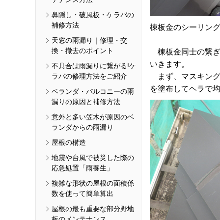
鼻隠し・破風板・ケラバの
補修方法
棟板金のシーリン
天窓の雨漏り｜修理・交
換・撤去のポイント
棟板金同士の繋ぎ
いきます。
不具合は雨漏りに繋がる!ケ
ラバの修理方法をご紹介
まず、マスキング
を塗布してヘラで
ベランダ・バルコニーの雨
漏りの原因と補修方法
意外と多い笠木が原因のベ
ランダからの雨漏り
屋根の構造
地震や台風で被災した際の
応急処置「雨養生」
複雑な形状の屋根の面積係
数を使って簡単算出
屋根の最も重要な部分野地
板のメンテナンス