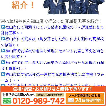
街の屋根やさん福山店で行なった瓦屋根工事を紹介！
福山市にて雨漏りしている借家瓦屋根の８ヶ所瓦差し替え
補修工事＞＞
福山市にて飛来物（鳥が落とした魚）により割れた瓦屋根
の修理＞＞
福山市で瓦屋根の雨漏り修理にセメント瓦差し替えと雨と
い勾配調整＞＞
福山市で住宅１階天井の雨染みの原因だった瓦屋根の雨漏
り工事事例＞＞
福山市にて築50年の一戸建て瓦屋根を防災瓦に屋根リフォ
ーム！＞＞
【施工事例】尾道市で瓦屋根修理の工事業者の探し方にお
悩みの方＞＞