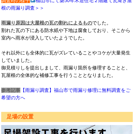
調査時の様子
福山市にて築50年木造住宅２階建て瓦葺き屋
根の雨漏り調査＞＞
雨漏り原因は大屋根の瓦の割れによるもの
でした。
割れた瓦の下にある防水紙や下地は腐食しており、そこから
室内へ雨水が浸入していたようでした。
それ以外にも全体的に瓦がズレていることやコケが大量発生
していました。
御見積りしを提出しまして、雨漏り箇所を修理することと、
瓦屋根の全体的な補修工事を行うこととなりました。
参考記事
【雨漏り調査】福山市で雨漏り修理に無料調査をご
希望の方へ
足場の設置