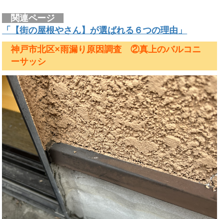
関連ページ
「【街の屋根やさん】が選ばれる６つの理由」
神戸市北区×雨漏り原因調査 ②真上のバルコニ
ーサッシ