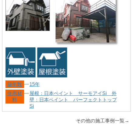
築年数
15年
使用材
屋根：日本ペイント サーモアイSi 外
料
壁：日本ペイント パーフェクトトップ
Si
その他の施工事例一覧→