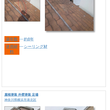
築年数
約8年
使用材
シーリング材
料
屋根塗装 外壁塗装 足場
神奈川県横浜市港北区