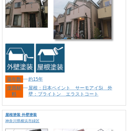
築年数
約15年
使用材
屋根：日本ペイント サーモアイSi 外
料
壁：ブライトン エラストコート
屋根塗装 外壁塗装
神奈川県横浜市緑区