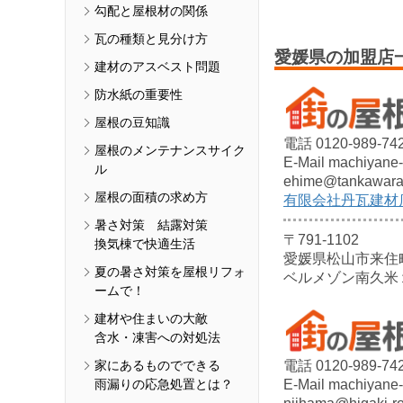
勾配と屋根材の関係
瓦の種類と見分け方
愛媛県の加盟店
建材のアスベスト問題
防水紙の重要性
屋根の豆知識
電話 0120-989-74
屋根のメンテナンスサイク
E-Mail machiyane-
ル
ehime@tankawara.
屋根の面積の求め方
有限会社丹瓦建材
暑さ対策 結露対策
〒791-1102
換気棟で快適生活
愛媛県松山市来住
夏の暑さ対策を屋根リフォ
ベルメゾン南久米
ームで！
建材や住まいの大敵
含水・凍害への対処法
家にあるものでできる
電話 0120-989-74
雨漏りの応急処置とは？
E-Mail machiyane-