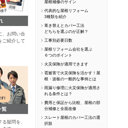
屋根補修のサイン
代表的な屋根リフォーム
3種類を紹介
葺き替えとカバー工法
どちらを選ぶのが正解？
に、お問い合
工事別必要日数
をご紹介して
屋根リフォーム会社を選ぶ
６つのポイント
火災保険が適用できます
雹被害で火災保険を活かす！屋
根・波板の一般的な事例とは
雨漏り修理に火災保険が適用さ
れる条件とは？
費用と保証から比較、屋根の部
分補修と全面改修
スレート屋根のカバー工法の選
する疑問を、
択肢