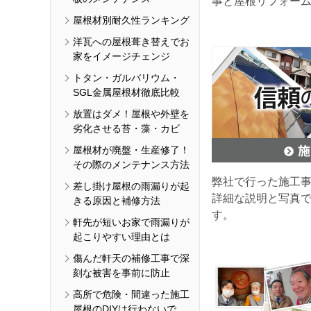
事と屋根リフォー
屋根材別耐久性ランキング
洋瓦への屋根葺き替えでお
家をイメージチェンジ
トタン・ガルバリウム・
SGL金属屋根材徹底比較
放置はダメ！屋根や外壁を
劣化させる苔・藻・カビ
屋根材が廃盤・生産修了！
その際のメンテナンス方法
弊社で行った施工
差し掛け屋根の雨漏りが起
詳細な説明と写真
きる原因と補修方法
す。
軒先が短いお家で雨漏りが
起こりやすい理由とは
傷んだ軒天の補修工事で深
刻な被害を事前に防止
高所で危険・間違った施工
屋根のDIYは行わないで