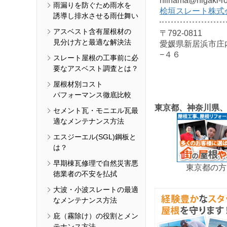
niihama@higaki-ro
雨漏りを防ぐため雨水を
桧垣スレート株式
誘導し排水させる雨仕舞い
アスベスト含有屋根材の
〒792-0811
見分け方と最適な解決法
愛媛県新居浜市庄
−４６
スレート屋根の工事前に必
要なアスベスト調査とは？
屋根材別コスト
パフォーマンス徹底比較
東京都、神奈川県
セメント瓦・モニエル瓦最
適なメンテナンス方法
エスジーエル(SGL)鋼板と
は？
早期棟瓦修理で自然災害悪
東京都の方
徳業者の不安を払拭
大波・小波スレートの最適
なメンテナンス方法
庇（霧除け）の役割とメン
テナンス方法