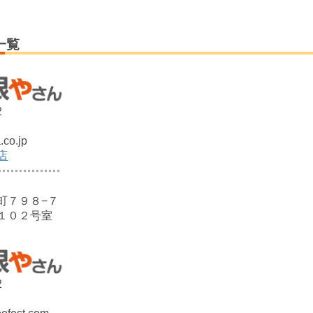
一覧
2
co.jp
店
町７９８−７
１０２号室
2