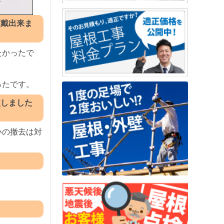
頂戴出来ま
たかったで
ったです。
較しました
いの撤去は対
。