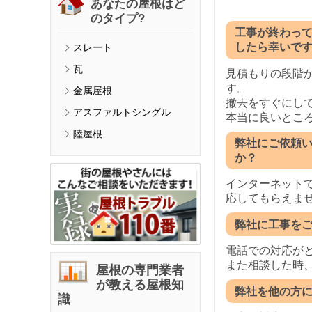
あなたの屋根はど
のタイプ?
工事が終わっ
したら幸いで
スレート
瓦
見積もりの段階
す。
金属屋根
撤去をすぐにし
アスファルトシングル
本当に良いとこ
陸屋根
弊社にご依頼
か？
インターネット
応してもらえま
弊社に工事を
電話での対応が
また相談した時
屋根の専門業者
が教える屋根知
弊社を他の方
識