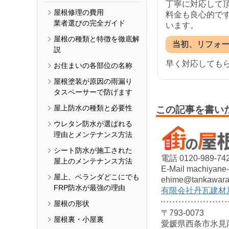
丁寧に対応して
屋根修理の費用
料金も良心的で
業者選びの完全ガイド
います。
屋根の種類と特徴を徹底解
当初、リフォ
説
早く対応しても
お住まいの各部位の名称
屋根塗装が原因の雨漏り
タスペーサーで防げます
屋上防水の種類と必要性
この記事を書い
ウレタン防水が選ばれる
理由とメンテナンス方法
シート防水が施工された
電話 0120-989-74
屋上のメンテナンス方法
E-Mail machiyane-
屋上、ベランダどこにでも
ehime@tankawara.
FRP防水が最強の理由
有限会社丹瓦建材
屋根の形状
〒793-0073
屋根裏・小屋裏
愛媛県西条市氷見丙