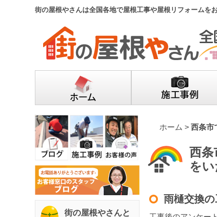
街の屋根やさんは全国各地で屋根工事や屋根リフォームを
ホーム
>
西条市
西条
をい
雨樋交換の
街の屋根やさんと
工事後のアンケー