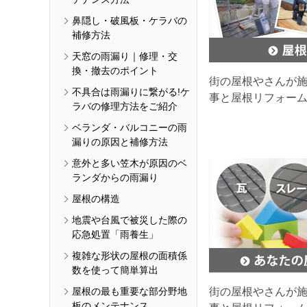
鼻隠し・破風板・ケラバの
補修方法
天窓の雨漏り｜修理・交
換・撤去のポイント
街の屋根やさんが
不具合は雨漏りに繋がる!ケ
事と屋根リフォー
ラバの修理方法をご紹介
ベランダ・バルコニーの雨
漏りの原因と補修方法
意外と多い笠木が原因のベ
ランダからの雨漏り
屋根の構造
地震や台風で被災した際の
応急処置「雨養生」
複雑な形状の屋根の面積係
数を使って簡単算出
屋根の最も重要な部分野地
街の屋根やさんが
板のメンテナンス