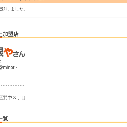
依頼しました。
た加盟店
2
@minori-
区巽中３丁目
一覧