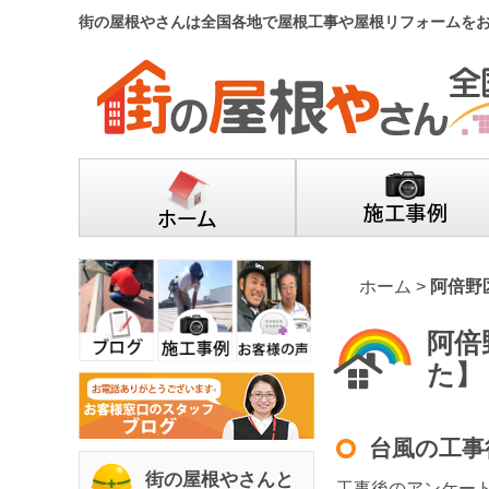
街の屋根やさんは全国各地で屋根工事や屋根リフォームを
ホーム
>
阿倍野
阿倍
た】
台風の工事
街の屋根やさんと
工事後のアンケー