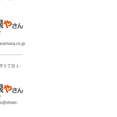
2
ramasa.co.jp
野５丁目１-
2
ao@shoei-