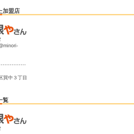
た加盟店
2
@minori-
区巽中３丁目
一覧
2