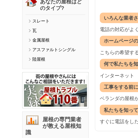
あなたの屋根はど
のタイプ?
いろんな業者
スレート
電話の対応がよ
瓦
金属屋根
ホームページ
アスファルトシングル
こちらの希望す
陸屋根
何で私たちを
インターネット
工事をする前
ベランダの屋根
私たちを知っ
屋根の専門業者
すぐに電話をし
が教える屋根知
識