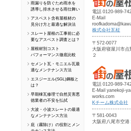
雨漏りを防ぐため雨水を
誘導し排水させる雨仕舞い
電話 0120-989-74
E-Mail
アスベスト含有屋根材の
roofkadoma@kawa
見分け方と最適な解決法
株式会社瓦柾
スレート屋根の工事前に必
要なアスベスト調査とは？
〒572-0077
屋根材別コスト
大阪府寝屋川市点
パフォーマンス徹底比較
２
セメント瓦・モニエル瓦最
適なメンテナンス方法
エスジーエル(SGL)鋼板と
電話 0120-989-74
は？
E-Mail yanekoji-y
早期棟瓦修理で自然災害悪
works.com
徳業者の不安を払拭
Kチーム株式会社
大波・小波スレートの最適
〒581-0043
なメンテナンス方法
大阪府八尾市空港
庇（霧除け）の役割とメン
テナンス方法