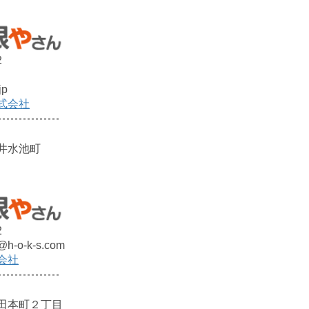
2
jp
式会社
井水池町
2
@h-o-k-s.com
会社
田本町２丁目