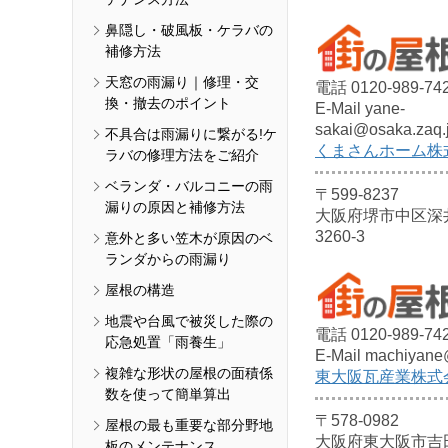
鼻隠し・破風板・ケラバの
補修方法
天窓の雨漏り｜修理・交
電話 0120-989-74
換・撤去のポイント
E-Mail yane-
sakai@osaka.zaq.
不具合は雨漏りに繋がる!ケ
くまさんホーム株
ラバの修理方法をご紹介
ベランダ・バルコニーの雨
〒599-8237
漏りの原因と補修方法
大阪府堺市中区深
3260-3
意外と多い笠木が原因のベ
ランダからの雨漏り
屋根の構造
地震や台風で被災した際の
電話 0120-989-74
応急処置「雨養生」
E-Mail machiyane
複雑な形状の屋根の面積係
東大阪瓦産業株式
数を使って簡単算出
〒578-0982
屋根の最も重要な部分野地
大阪府東大阪市吉
板のメンテナンス