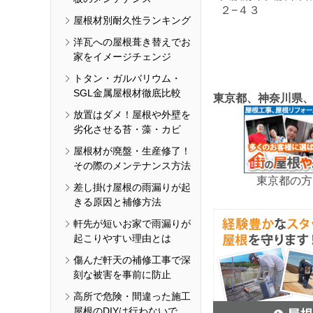
２−４３
屋根材別耐久性ランキング
洋瓦への屋根葺き替えでお
家をイメージチェンジ
トタン・ガルバリウム・
SGL金属屋根材徹底比較
東京都、神奈川県
放置はダメ！屋根や外壁を
劣化させる苔・藻・カビ
屋根材が廃盤・生産修了！
その際のメンテナンス方法
東京都の方
差し掛け屋根の雨漏りが起
きる原因と補修方法
軒先が短いお家で雨漏りが
起こりやすい理由とは
傷んだ軒天の補修工事で深
刻な被害を事前に防止
高所で危険・間違った施工
屋根のDIYは行わないで