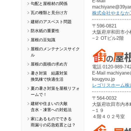
E-Mail
勾配と屋根材の関係
machiyane@39ya
瓦の種類と見分け方
株式会社やまなか
建材のアスベスト問題
〒596-0821
防水紙の重要性
大阪府岸和田市小
−２ OTビル2階
屋根の豆知識
屋根のメンテナンスサイク
ル
屋根の面積の求め方
電話 0120-989-74
E-Mail machiyane
暑さ対策 結露対策
kougyou.jp
換気棟で快適生活
レゴリスホーム株
夏の暑さ対策を屋根リフォ
ームで！
〒564-0032
建材や住まいの大敵
大阪府吹田市内本
含水・凍害への対処法
−１９
４階４０２号室
家にあるものでできる
雨漏りの応急処置とは？