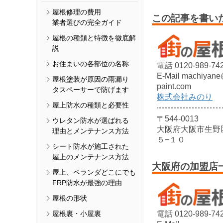
屋根修理の費用
この記事を書い
業者選びの完全ガイド
屋根の種類と特徴を徹底解
説
お住まいの各部位の名称
電話 0120-989-74
E-Mail machiyane
屋根塗装が原因の雨漏り
paint.com
タスペーサーで防げます
株式会社みのり
屋上防水の種類と必要性
〒544-0013
ウレタン防水が選ばれる
大阪府大阪市生野
理由とメンテナンス方法
５−１０
シート防水が施工された
屋上のメンテナンス方法
大阪府の加盟店
屋上、ベランダどこにでも
FRP防水が最強の理由
屋根の形状
屋根裏・小屋裏
電話 0120-989-74