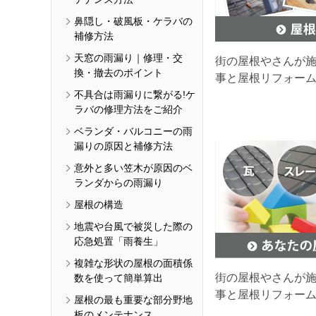
鼻隠し・破風板・ケラバの
補修方法
天窓の雨漏り｜修理・交
街の屋根やさんが
換・撤去のポイント
事と屋根リフォー
不具合は雨漏りに繋がる!ケ
ラバの修理方法をご紹介
ベランダ・バルコニーの雨
漏りの原因と補修方法
意外と多い笠木が原因のベ
ランダからの雨漏り
屋根の構造
地震や台風で被災した際の
応急処置「雨養生」
複雑な形状の屋根の面積係
街の屋根やさんが
数を使って簡単算出
事と屋根リフォー
屋根の最も重要な部分野地
板のメンテナンス