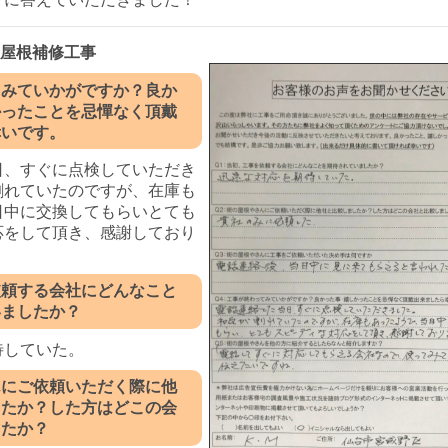
 屋根補修工事
てみていかがですか？良か
かったことを忌憚なく頂戴
幸いです。
日、すぐに点検していただき
割れていたのですが、在庫も
日中に交換してもらいとても
応をして頂き、感謝しており
依頼する会社にどんなこと
いましたか？
待していた。
んにご依頼いただく際に他
したか？した方はどこの会
したか？