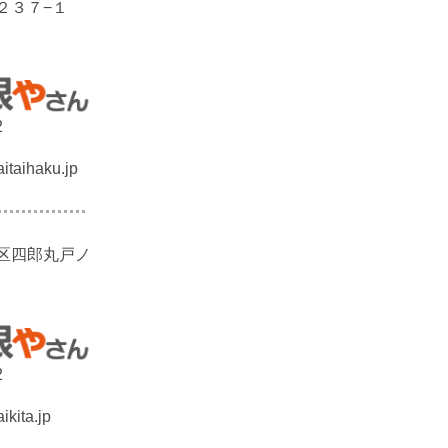
２３７−１
2
taihaku.jp
区四郎丸戸ノ
2
kita.jp