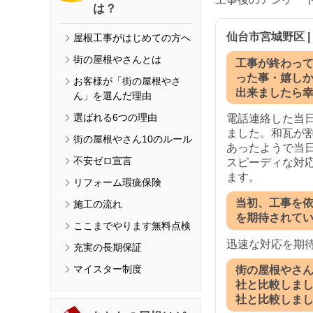
は？
仙台市宮城野区 |
屋根工事がはじめての方へ
街の屋根やさんとは
工事が終わっ
った事・嬉し
お客様が「街の屋根やさ
出来ましたら
ん」を選んだ理由
選ばれる6つの理由
電話連絡した当
ました。和瓦が
街の屋根やさん10のルール
あったようで当
不安ゼロ宣言
スピーディな対
ます。
リフォーム瑕疵保険
当初、工事を
施工の流れ
を期待されて
ここまでやります無料点検
迅速な対応を期
充実の長期保証
マイスター制度
街の屋根やさ
社と比較しま
社と比較しま