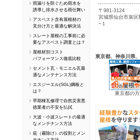
雨漏りを防ぐため雨水を
誘導し排水させる雨仕舞い
〒981-3124
宮城県仙台市泉区
アスベスト含有屋根材の
−１
見分け方と最適な解決法
スレート屋根の工事前に必
要なアスベスト調査とは？
屋根材別コスト
東京都、神奈川県
パフォーマンス徹底比較
セメント瓦・モニエル瓦最
適なメンテナンス方法
エスジーエル(SGL)鋼板と
は？
東京都の方
早期棟瓦修理で自然災害悪
徳業者の不安を払拭
大波・小波スレートの最適
なメンテナンス方法
庇（霧除け）の役割とメン
テナンス方法