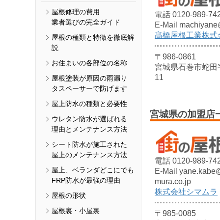
屋根修理の費用
電話 0120-989-74
業者選びの完全ガイド
E-Mail machiyane
髙橋屋根工業株式
屋根の種類と特徴を徹底解
説
〒986-0861
お住まいの各部位の名称
宮城県石巻市蛇田字
11
屋根塗装が原因の雨漏り
タスペーサーで防げます
屋上防水の種類と必要性
宮城県の加盟店
ウレタン防水が選ばれる
理由とメンテナンス方法
シート防水が施工された
屋上のメンテナンス方法
電話 0120-989-74
屋上、ベランダどこにでも
E-Mail yane.kabe
FRP防水が最強の理由
mura.co.jp
株式会社シマムラ
屋根の形状
屋根裏・小屋裏
〒985-0085