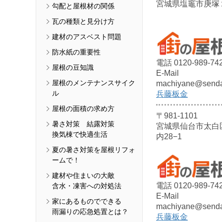
宮城県塩竈市庚塚
勾配と屋根材の関係
瓦の種類と見分け方
建材のアスベスト問題
防水紙の重要性
電話 0120-989-74
屋根の豆知識
E-Mail
屋根のメンテナンスサイク
machiyane@sendai
ル
兵藤板金
屋根の面積の求め方
〒981-1101
暑さ対策 結露対策
宮城県仙台市太白
換気棟で快適生活
内28−1
夏の暑さ対策を屋根リフォ
ームで！
建材や住まいの大敵
電話 0120-989-74
含水・凍害への対処法
E-Mail
家にあるものでできる
machiyane@sendai
雨漏りの応急処置とは？
兵藤板金