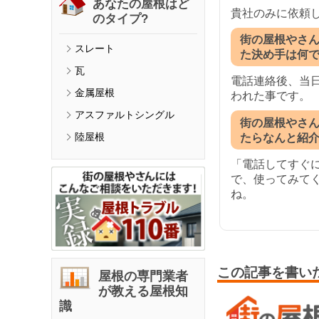
あなたの屋根はど
貴社のみに依頼
のタイプ?
街の屋根やさ
スレート
た決め手は何
瓦
電話連絡後、当
金属屋根
われた事です。
アスファルトシングル
街の屋根やさ
陸屋根
たらなんと紹
「電話してすぐ
で、使ってみて
ね。
この記事を書い
屋根の専門業者
が教える屋根知
識