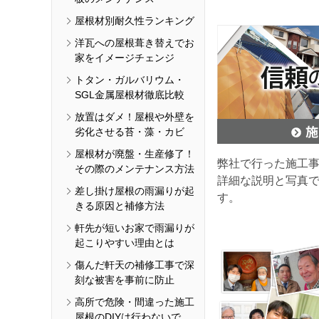
屋根材別耐久性ランキング
洋瓦への屋根葺き替えでお
家をイメージチェンジ
トタン・ガルバリウム・
SGL金属屋根材徹底比較
放置はダメ！屋根や外壁を
劣化させる苔・藻・カビ
屋根材が廃盤・生産修了！
弊社で行った施工
その際のメンテナンス方法
詳細な説明と写真
差し掛け屋根の雨漏りが起
す。
きる原因と補修方法
軒先が短いお家で雨漏りが
起こりやすい理由とは
傷んだ軒天の補修工事で深
刻な被害を事前に防止
高所で危険・間違った施工
屋根のDIYは行わないで