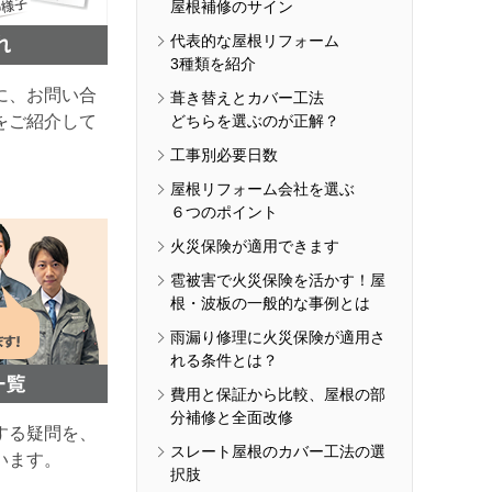
屋根補修のサイン
代表的な屋根リフォーム
3種類を紹介
に、お問い合
葺き替えとカバー工法
をご紹介して
どちらを選ぶのが正解？
工事別必要日数
屋根リフォーム会社を選ぶ
６つのポイント
火災保険が適用できます
雹被害で火災保険を活かす！屋
根・波板の一般的な事例とは
雨漏り修理に火災保険が適用さ
れる条件とは？
費用と保証から比較、屋根の部
分補修と全面改修
する疑問を、
スレート屋根のカバー工法の選
います。
択肢