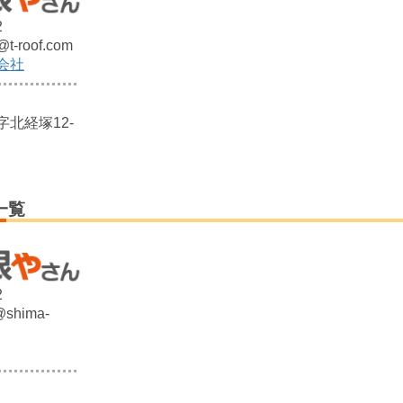
2
@t-roof.com
会社
北経塚12-
一覧
2
@shima-