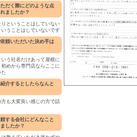
いただく際にどのような点
されましたか？
たりということはしていない
ということはしていないです
ご依頼いただいた決め手は
という社名だけあって屋根に
く初めから専門店ならここに
いた
に紹介するとしたらなんと
？
の方も大変良い感じの方で話
依頼する会社にどんなこと
いましたか？