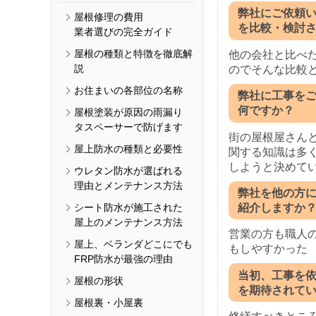
弊社にご依頼
屋根修理の費用
を比較・検討
業者選びの完全ガイド
屋根の種類と特徴を徹底解
他の会社と比べ
説
のでそんな比較
お住まいの各部位の名称
弊社に工事を
何ですか？
屋根塗装が原因の雨漏り
タスペーサーで防げます
街の屋根屋さん
屋上防水の種類と必要性
関する知識は多
しようと決めて
ウレタン防水が選ばれる
理由とメンテナンス方法
弊社を他の方
シート防水が施工された
紹介しますか
屋上のメンテナンス方法
営業の方も職人
屋上、ベランダどこにでも
もしやすかった
FRP防水が最強の理由
当初、工事を
屋根の形状
を期待されて
屋根裏・小屋裏