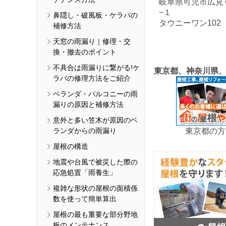
岐阜県可児市広見
−１
鼻隠し・破風板・ケラバの
タウニーワン102
補修方法
天窓の雨漏り｜修理・交
換・撤去のポイント
不具合は雨漏りに繋がる!ケ
東京都、神奈川県
ラバの修理方法をご紹介
ベランダ・バルコニーの雨
漏りの原因と補修方法
意外と多い笠木が原因のベ
東京都の方
ランダからの雨漏り
屋根の構造
地震や台風で被災した際の
応急処置「雨養生」
複雑な形状の屋根の面積係
数を使って簡単算出
屋根の最も重要な部分野地
板のメンテナンス