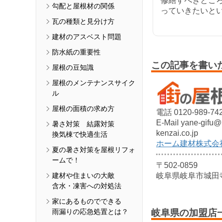
修繕すべきとこ
勾配と屋根材の関係
っていきたいと
瓦の種類と見分け方
建材のアスベスト問題
防水紙の重要性
この記事を書い
屋根の豆知識
屋根のメンテナンスサイク
ル
屋根の面積の求め方
電話 0120-989-74
E-Mail yane-gifu
暑さ対策 結露対策
kenzai.co.jp
換気棟で快適生活
ホーム建材株式会
夏の暑さ対策を屋根リフォ
ームで！
〒502-0859
建材や住まいの大敵
岐阜県岐阜市城田
含水・凍害への対処法
家にあるものでできる
雨漏りの応急処置とは？
岐阜県の加盟店