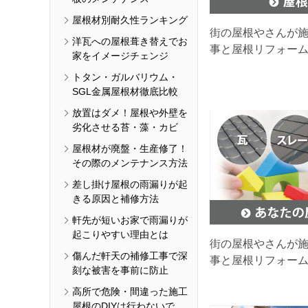
屋根材別耐久性ランキング
街の屋根やさんが
洋瓦への屋根葺き替えでお
事と屋根リフォー
家をイメージチェンジ
トタン・ガルバリウム・
SGL金属屋根材徹底比較
放置はダメ！屋根や外壁を
劣化させる苔・藻・カビ
屋根材が廃盤・生産修了！
その際のメンテナンス方法
差し掛け屋根の雨漏りが起
きる原因と補修方法
軒先が短いお家で雨漏りが
起こりやすい理由とは
街の屋根やさんが
傷んだ軒天の補修工事で深
事と屋根リフォー
刻な被害を事前に防止
高所で危険・間違った施工
屋根のDIYは行わないで