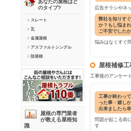
あなたの屋根はど
のタイプ?
広告チラシやネ
弊社を知りす
スレート
か？もし悩ま
瓦
ご不安でした
金属屋根
悩みはなくすぐ
アスファルトシングル
陸屋根
屋根補修工
工事後のアンケー
工事が終わっ
った事・嬉し
出来ましたら
屋根の専門業者
が教える屋根知
問題が起こる前
識
す