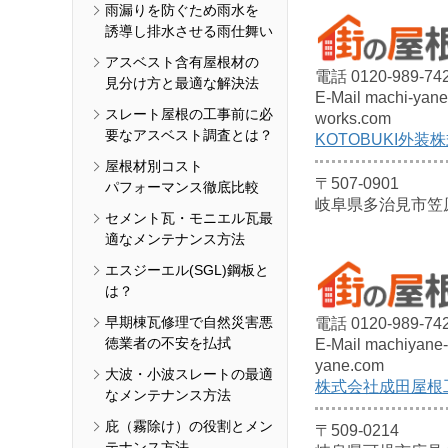
雨漏りを防ぐため雨水を
誘導し排水させる雨仕舞い
アスベスト含有屋根材の
電話 0120-989-74
見分け方と最適な解決法
E-Mail machi-yan
スレート屋根の工事前に必
works.com
要なアスベスト調査とは？
KOTOBUKI外装
屋根材別コスト
〒507-0901
パフォーマンス徹底比較
岐阜県多治見市笠原町
セメント瓦・モニエル瓦最
適なメンテナンス方法
エスジーエル(SGL)鋼板と
は？
早期棟瓦修理で自然災害悪
電話 0120-989-74
徳業者の不安を払拭
E-Mail machiyane-
yane.com
大波・小波スレートの最適
株式会社成田屋根
なメンテナンス方法
庇（霧除け）の役割とメン
〒509-0214
テナンス方法