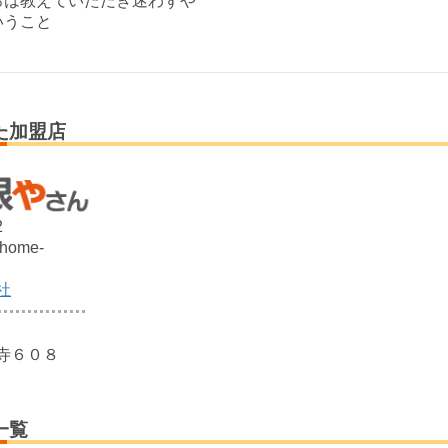
ろは教えていただき迷わずや
いうこと
た加盟店
2
@home-
社
寺６０８
一覧