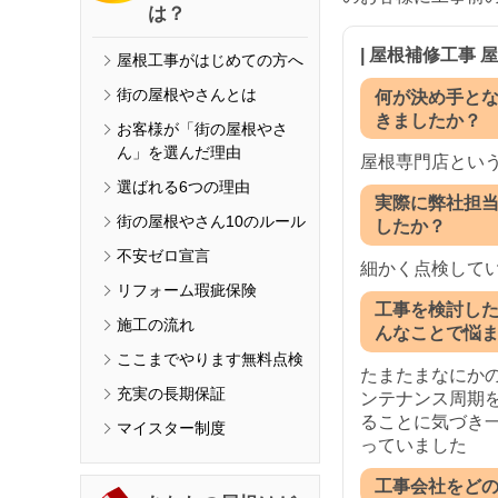
は？
| 屋根補修工事
屋根工事がはじめての方へ
街の屋根やさんとは
何が決め手と
きましたか？
お客様が「街の屋根やさ
ん」を選んだ理由
屋根専門店とい
選ばれる6つの理由
実際に弊社担
街の屋根やさん10のルール
したか？
不安ゼロ宣言
細かく点検して
リフォーム瑕疵保険
工事を検討し
施工の流れ
んなことで悩
ここまでやります無料点検
たまたまなにか
充実の長期保証
ンテナンス周期
ることに気づき
マイスター制度
っていました
工事会社をど