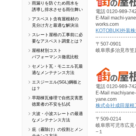
雨漏りを防ぐため雨水を
誘導し排水させる雨仕舞い
電話 0120-989-74
E-Mail machi-yan
アスベスト含有屋根材の
works.com
見分け方と最適な解決法
KOTOBUKI外装
スレート屋根の工事前に必
要なアスベスト調査とは？
〒507-0901
岐阜県多治見市笠原町
屋根材別コスト
パフォーマンス徹底比較
セメント瓦・モニエル瓦最
適なメンテナンス方法
エスジーエル(SGL)鋼板と
電話 0120-989-74
は？
E-Mail machiyane-
早期棟瓦修理で自然災害悪
yane.com
徳業者の不安を払拭
株式会社成田屋根
大波・小波スレートの最適
〒509-0214
なメンテナンス方法
岐阜県可児市広見
庇（霧除け）の役割とメン
−１
テナンス方法