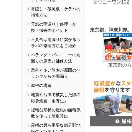
タウニーワン102
鼻隠し・破風板・ケラバの
補修方法
天窓の雨漏り｜修理・交
東京都、神奈川県
換・撤去のポイント
不具合は雨漏りに繋がる!ケ
ラバの修理方法をご紹介
ベランダ・バルコニーの雨
漏りの原因と補修方法
東京都の方
意外と多い笠木が原因のベ
ランダからの雨漏り
屋根の構造
地震や台風で被災した際の
応急処置「雨養生」
複雑な形状の屋根の面積係
数を使って簡単算出
屋根の最も重要な部分野地
板のメンテナンス