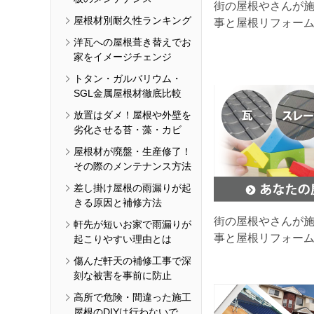
街の屋根やさんが
屋根材別耐久性ランキング
事と屋根リフォー
洋瓦への屋根葺き替えでお
家をイメージチェンジ
トタン・ガルバリウム・
SGL金属屋根材徹底比較
放置はダメ！屋根や外壁を
劣化させる苔・藻・カビ
屋根材が廃盤・生産修了！
その際のメンテナンス方法
差し掛け屋根の雨漏りが起
きる原因と補修方法
街の屋根やさんが
軒先が短いお家で雨漏りが
事と屋根リフォー
起こりやすい理由とは
傷んだ軒天の補修工事で深
刻な被害を事前に防止
高所で危険・間違った施工
屋根のDIYは行わないで