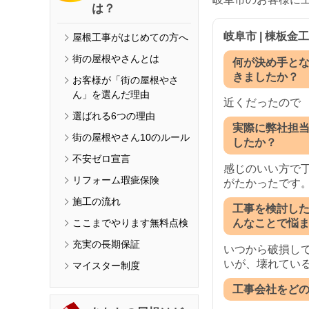
は？
岐阜市 | 棟板金
屋根工事がはじめての方へ
街の屋根やさんとは
何が決め手と
きましたか？
お客様が「街の屋根やさ
ん」を選んだ理由
近くだったので
選ばれる6つの理由
実際に弊社担
街の屋根やさん10のルール
したか？
不安ゼロ宣言
感じのいい方で
リフォーム瑕疵保険
がたかったです
施工の流れ
工事を検討し
ここまでやります無料点検
んなことで悩
充実の長期保証
いつから破損し
いが、壊れてい
マイスター制度
工事会社をど