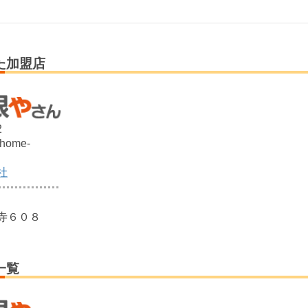
た加盟店
2
@home-
社
寺６０８
一覧