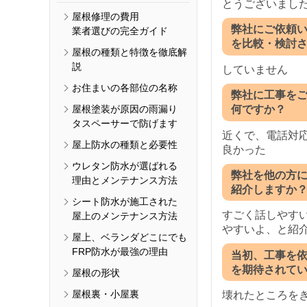
とうございまし
屋根修理の費用
弊社にご依頼
業者選びの完全ガイド
を比較・検討
屋根の種類と特徴を徹底解
説
していません
お住まいの各部位の名称
弊社に工事を
屋根塗装が原因の雨漏り
何ですか？
タスペーサーで防げます
近くで、電話対
屋上防水の種類と必要性
良かった
ウレタン防水が選ばれる
弊社を他の方
理由とメンテナンス方法
紹介しますか
シート防水が施工された
すごく話しやす
屋上のメンテナンス方法
やすいよ、と紹
屋上、ベランダどこにでも
FRP防水が最強の理由
当初、工事を
を期待されて
屋根の形状
屋根裏・小屋裏
壊れたところを