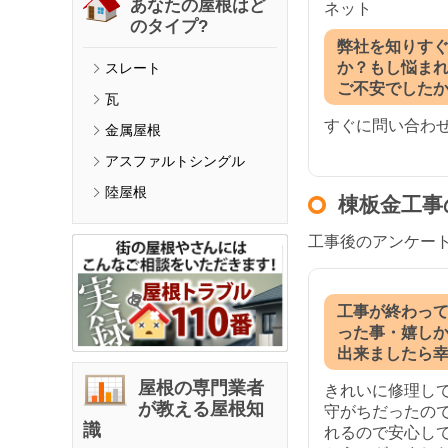
あなたの屋根はど
ネット
のタイプ?
弊社を知りす
か？もし悩ま
スレート
ご不安でした
瓦
すぐに問い合わ
金属屋根
アスファルトシングル
陸屋根
棟板金工事
工事後のアンケー
工事が終わっ
った事・嬉し
出来ましたら
屋根の専門業者
きれいに修理し
が教える屋根知
守がちだったの
識
れるので安心し