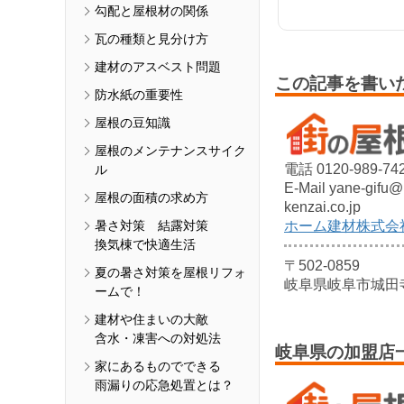
勾配と屋根材の関係
瓦の種類と見分け方
建材のアスベスト問題
この記事を書い
防水紙の重要性
屋根の豆知識
屋根のメンテナンスサイク
電話 0120-989-74
ル
E-Mail yane-gifu
屋根の面積の求め方
kenzai.co.jp
暑さ対策 結露対策
ホーム建材株式会
換気棟で快適生活
〒502-0859
夏の暑さ対策を屋根リフォ
岐阜県岐阜市城田
ームで！
建材や住まいの大敵
含水・凍害への対処法
岐阜県の加盟店
家にあるものでできる
雨漏りの応急処置とは？