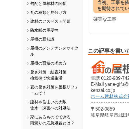
当初、工事を
勾配と屋根材の関係
を期待されて
瓦の種類と見分け方
確実な工事
建材のアスベスト問題
防水紙の重要性
屋根の豆知識
屋根のメンテナンスサイク
この記事を書い
ル
屋根の面積の求め方
暑さ対策 結露対策
換気棟で快適生活
電話 0120-989-74
E-Mail yane-gifu
夏の暑さ対策を屋根リフォ
kenzai.co.jp
ームで！
ホーム建材株式会
建材や住まいの大敵
含水・凍害への対処法
〒502-0859
岐阜県岐阜市城田
家にあるものでできる
雨漏りの応急処置とは？