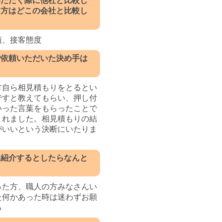
いただく際に他社と比較し
た方はどこの会社と比較し
績、接客態度
ご依頼いただいた決め手は
方自ら相見積もりをとるとい
ですと教えてもらい、押し付
いった言葉をもらったことで
まれました。相見積もりの結
がいいという決断にいたりま
に紹介するとしたらなんと
？
った方、職人の方みなさんい
た何かあった時は迷わずお願
る