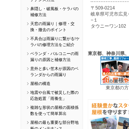
〒509-0214
鼻隠し・破風板・ケラバの
岐阜県可児市広見
補修方法
−１
天窓の雨漏り｜修理・交
タウニーワン102
換・撤去のポイント
不具合は雨漏りに繋がる!ケ
ラバの修理方法をご紹介
東京都、神奈川県
ベランダ・バルコニーの雨
漏りの原因と補修方法
意外と多い笠木が原因のベ
ランダからの雨漏り
屋根の構造
東京都の方
地震や台風で被災した際の
応急処置「雨養生」
複雑な形状の屋根の面積係
数を使って簡単算出
屋根の最も重要な部分野地
板のメンテナンス