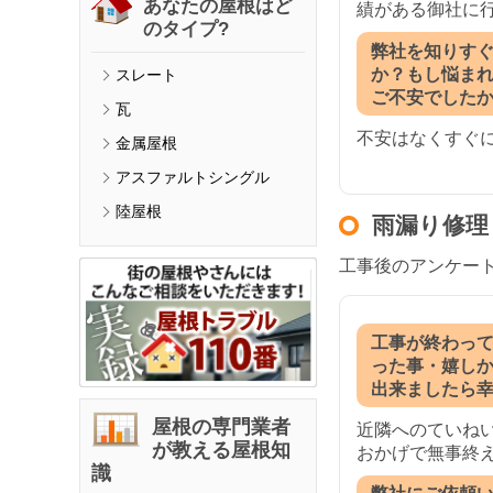
あなたの屋根はど
績がある御社に
のタイプ?
弊社を知りす
か？もし悩ま
スレート
ご不安でした
瓦
不安はなくすぐ
金属屋根
アスファルトシングル
陸屋根
雨漏り修理
工事後のアンケー
工事が終わっ
った事・嬉し
出来ましたら
屋根の専門業者
近隣へのていね
が教える屋根知
おかげで無事終
識