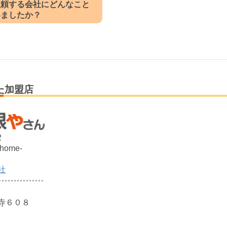
依頼する会社にどんなこと
いましたか？
た加盟店
2
@home-
社
寺６０８