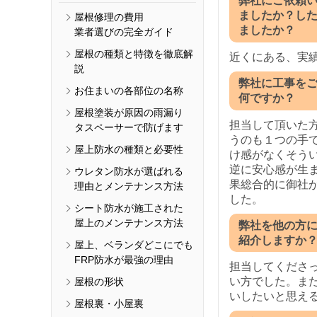
弊社にご依頼
ましたか？し
屋根修理の費用
ましたか？
業者選びの完全ガイド
屋根の種類と特徴を徹底解
近くにある、実
説
弊社に工事を
お住まいの各部位の名称
何ですか？
屋根塗装が原因の雨漏り
担当して頂いた
タスペーサーで防げます
うのも１つの手
屋上防水の種類と必要性
け感がなくそう
逆に安心感が生
ウレタン防水が選ばれる
果総合的に御社
理由とメンテナンス方法
した。
シート防水が施工された
屋上のメンテナンス方法
弊社を他の方
紹介しますか
屋上、ベランダどこにでも
FRP防水が最強の理由
担当してくださ
い方でした。ま
屋根の形状
いしたいと思え
屋根裏・小屋裏