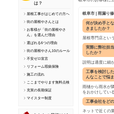
は？
岐阜市 | 雨漏り
屋根工事がはじめての方へ
街の屋根やさんとは
何が決め手と
きましたか？
お客様が「街の屋根やさ
ん」を選んだ理由
屋根専門店とい
選ばれる6つの理由
実際に弊社担
街の屋根やさん10のルール
したか？
不安ゼロ宣言
説明は適度に細
リフォーム瑕疵保険
工事を検討し
施工の流れ
んなことで悩
ここまでやります無料点検
雨樋から雨水が
充実の長期保証
をおかけしてい
マイスター制度
工事会社をど
ネットで近くの