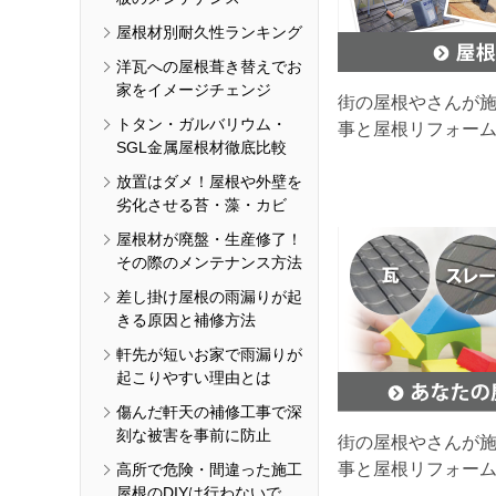
屋根材別耐久性ランキング
洋瓦への屋根葺き替えでお
家をイメージチェンジ
街の屋根やさんが
トタン・ガルバリウム・
事と屋根リフォー
SGL金属屋根材徹底比較
放置はダメ！屋根や外壁を
劣化させる苔・藻・カビ
屋根材が廃盤・生産修了！
その際のメンテナンス方法
差し掛け屋根の雨漏りが起
きる原因と補修方法
軒先が短いお家で雨漏りが
起こりやすい理由とは
傷んだ軒天の補修工事で深
刻な被害を事前に防止
街の屋根やさんが
事と屋根リフォー
高所で危険・間違った施工
屋根のDIYは行わないで