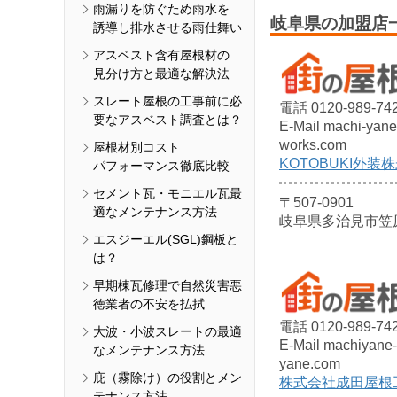
雨漏りを防ぐため雨水を
岐阜県の加盟店
誘導し排水させる雨仕舞い
アスベスト含有屋根材の
見分け方と最適な解決法
スレート屋根の工事前に必
電話 0120-989-74
要なアスベスト調査とは？
E-Mail machi-yan
works.com
屋根材別コスト
KOTOBUKI外装
パフォーマンス徹底比較
セメント瓦・モニエル瓦最
〒507-0901
適なメンテナンス方法
岐阜県多治見市笠原町
エスジーエル(SGL)鋼板と
は？
早期棟瓦修理で自然災害悪
徳業者の不安を払拭
電話 0120-989-74
大波・小波スレートの最適
E-Mail machiyane-
なメンテナンス方法
yane.com
庇（霧除け）の役割とメン
株式会社成田屋根
テナンス方法