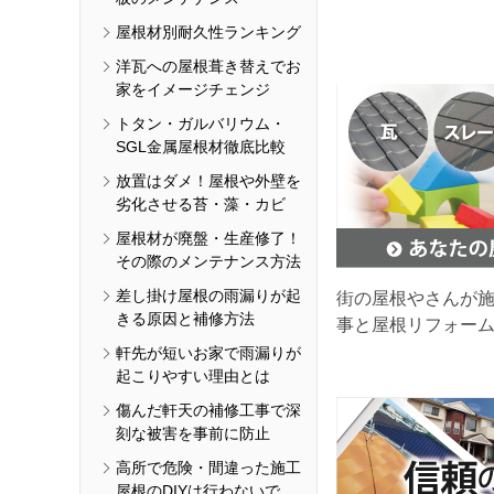
屋根材別耐久性ランキング
洋瓦への屋根葺き替えでお
家をイメージチェンジ
トタン・ガルバリウム・
SGL金属屋根材徹底比較
放置はダメ！屋根や外壁を
劣化させる苔・藻・カビ
屋根材が廃盤・生産修了！
その際のメンテナンス方法
差し掛け屋根の雨漏りが起
街の屋根やさんが
きる原因と補修方法
事と屋根リフォー
軒先が短いお家で雨漏りが
起こりやすい理由とは
傷んだ軒天の補修工事で深
刻な被害を事前に防止
高所で危険・間違った施工
屋根のDIYは行わないで