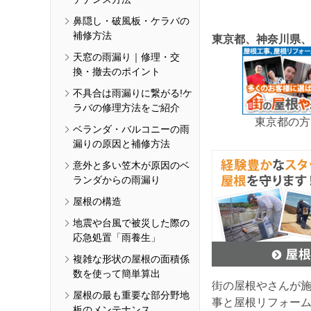
鼻隠し・破風板・ケラバの
補修方法
東京都、神奈川県
天窓の雨漏り｜修理・交
換・撤去のポイント
不具合は雨漏りに繋がる!ケ
ラバの修理方法をご紹介
東京都の方
ベランダ・バルコニーの雨
漏りの原因と補修方法
意外と多い笠木が原因のベ
ランダからの雨漏り
屋根の構造
地震や台風で被災した際の
応急処置「雨養生」
複雑な形状の屋根の面積係
数を使って簡単算出
街の屋根やさんが
屋根の最も重要な部分野地
事と屋根リフォー
板のメンテナンス