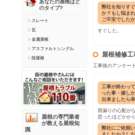
あなたの屋根はど
弊社を知りす
のタイプ?
か？もし悩ま
ご不安でした
スレート
瓦
すぐした。
金属屋根
アスファルトシングル
屋根補修工
陸屋根
工事後のアンケー
工事が終わっ
った事・嬉し
出来ましたら
雨漏りの心配が
屋根の専門業者
思ったほどかか
が教える屋根知
弊社にご依頼
識
ましたか？し