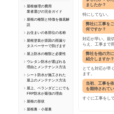
ましたか？
屋根修理の費用
業者選びの完全ガイド
特にしてない。
屋根の種類と特徴を徹底解
弊社に工事を
説
何ですか？
お住まいの各部位の名称
対応が早い。親
屋根塗装が原因の雨漏り
らえ、工事まで
タスペーサーで防げます
弊社を他の方
屋上防水の種類と必要性
紹介しますか
ウレタン防水が選ばれる
理由とメンテナンス方法
とても対応が早
ます。
シート防水が施工された
屋上のメンテナンス方法
当初、工事を
屋上、ベランダどこにでも
を期待されて
FRP防水が最強の理由
すぐに工事をし
屋根の形状
屋根裏・小屋裏