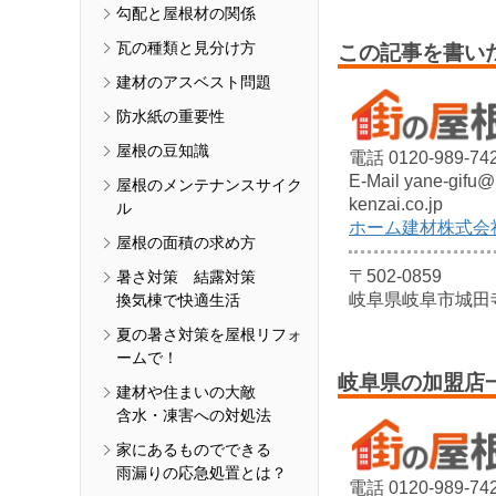
勾配と屋根材の関係
瓦の種類と見分け方
この記事を書い
建材のアスベスト問題
防水紙の重要性
屋根の豆知識
電話 0120-989-74
E-Mail yane-gifu
屋根のメンテナンスサイク
kenzai.co.jp
ル
ホーム建材株式会
屋根の面積の求め方
〒502-0859
暑さ対策 結露対策
岐阜県岐阜市城田
換気棟で快適生活
夏の暑さ対策を屋根リフォ
ームで！
岐阜県の加盟店
建材や住まいの大敵
含水・凍害への対処法
家にあるものでできる
雨漏りの応急処置とは？
電話 0120-989-74