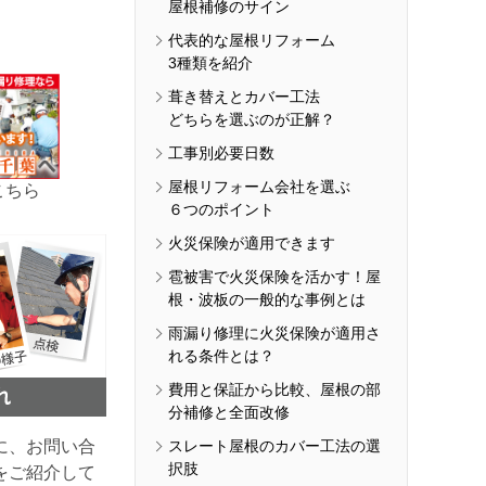
屋根補修のサイン
代表的な屋根リフォーム
3種類を紹介
葺き替えとカバー工法
どちらを選ぶのが正解？
工事別必要日数
屋根リフォーム会社を選ぶ
こちら
６つのポイント
火災保険が適用できます
雹被害で火災保険を活かす！屋
根・波板の一般的な事例とは
雨漏り修理に火災保険が適用さ
れる条件とは？
費用と保証から比較、屋根の部
分補修と全面改修
に、お問い合
スレート屋根のカバー工法の選
択肢
をご紹介して