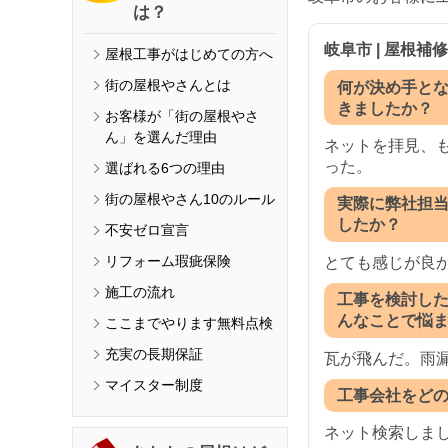
は？
岐阜市 | 屋根補
屋根工事がはじめての方へ
街の屋根やさんとは
何が決め手と
きましたか？
お客様が「街の屋根やさ
ん」を選んだ理由
ネットを拝見、
った。
選ばれる6つの理由
街の屋根やさん10のルール
実際に弊社担
したか？
不安ゼロ宣言
リフォーム瑕疵保険
とても感じが良
施工の流れ
工事を検討し
んなことで悩
ここまでやります無料点検
充実の長期保証
瓦が飛んだ。雨
マイスター制度
工事会社をど
ネット検索しま