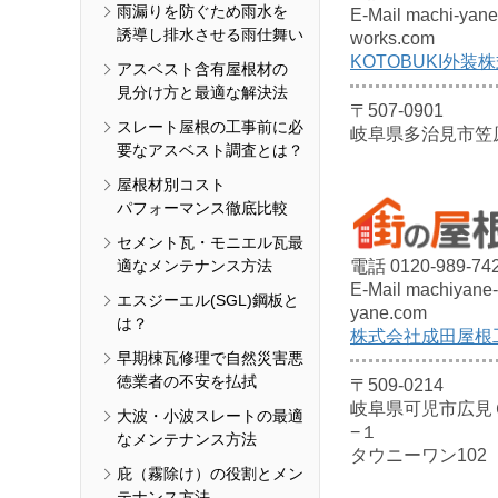
雨漏りを防ぐため雨水を
E-Mail machi-yan
誘導し排水させる雨仕舞い
works.com
KOTOBUKI外装
アスベスト含有屋根材の
見分け方と最適な解決法
〒507-0901
スレート屋根の工事前に必
岐阜県多治見市笠原町
要なアスベスト調査とは？
屋根材別コスト
パフォーマンス徹底比較
セメント瓦・モニエル瓦最
適なメンテナンス方法
電話 0120-989-74
E-Mail machiyane-
エスジーエル(SGL)鋼板と
yane.com
は？
株式会社成田屋根
早期棟瓦修理で自然災害悪
徳業者の不安を払拭
〒509-0214
岐阜県可児市広見
大波・小波スレートの最適
−１
なメンテナンス方法
タウニーワン102
庇（霧除け）の役割とメン
テナンス方法