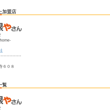
た加盟店
2
@home-
社
寺６０８
一覧
2