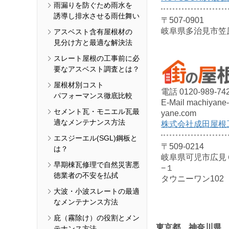
雨漏りを防ぐため雨水を
誘導し排水させる雨仕舞い
〒507-0901
岐阜県多治見市笠原町
アスベスト含有屋根材の
見分け方と最適な解決法
スレート屋根の工事前に必
要なアスベスト調査とは？
屋根材別コスト
電話 0120-989-74
パフォーマンス徹底比較
E-Mail machiyane-
セメント瓦・モニエル瓦最
yane.com
適なメンテナンス方法
株式会社成田屋根
エスジーエル(SGL)鋼板と
〒509-0214
は？
岐阜県可児市広見
早期棟瓦修理で自然災害悪
−１
徳業者の不安を払拭
タウニーワン102
大波・小波スレートの最適
なメンテナンス方法
庇（霧除け）の役割とメン
東京都、神奈川県
テナンス方法