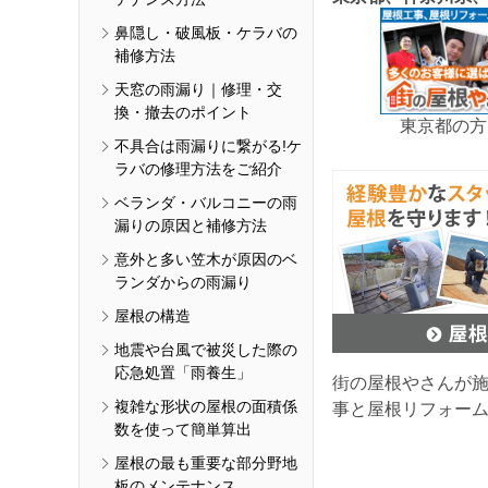
鼻隠し・破風板・ケラバの
補修方法
天窓の雨漏り｜修理・交
換・撤去のポイント
東京都の方
不具合は雨漏りに繋がる!ケ
ラバの修理方法をご紹介
ベランダ・バルコニーの雨
漏りの原因と補修方法
意外と多い笠木が原因のベ
ランダからの雨漏り
屋根の構造
地震や台風で被災した際の
応急処置「雨養生」
街の屋根やさんが
複雑な形状の屋根の面積係
事と屋根リフォー
数を使って簡単算出
屋根の最も重要な部分野地
板のメンテナンス