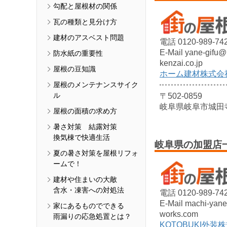
勾配と屋根材の関係
瓦の種類と見分け方
建材のアスベスト問題
電話 0120-989-74
E-Mail yane-gifu
防水紙の重要性
kenzai.co.jp
屋根の豆知識
ホーム建材株式会
屋根のメンテナンスサイク
ル
〒502-0859
岐阜県岐阜市城田
屋根の面積の求め方
暑さ対策 結露対策
換気棟で快適生活
岐阜県の加盟店
夏の暑さ対策を屋根リフォ
ームで！
建材や住まいの大敵
含水・凍害への対処法
電話 0120-989-74
E-Mail machi-yan
家にあるものでできる
works.com
雨漏りの応急処置とは？
KOTOBUKI外装