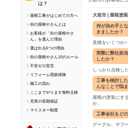
は？
大垣市 | 屋根塗
屋根工事がはじめての方へ
街の屋根やさんとは
何が決め手と
きましたか？
お客様が「街の屋根やさ
ん」を選んだ理由
見積をいくつか
選ばれる6つの理由
実際に弊社担
街の屋根やさん10のルール
したか？
不安ゼロ宣言
しっかり点検し
リフォーム瑕疵保険
工事を検討し
施工の流れ
んなことで悩
ここまでやります無料点検
屋根の塗装にす
充実の長期保証
か。
マイスター制度
工事会社をど
グーグル、ヤフ