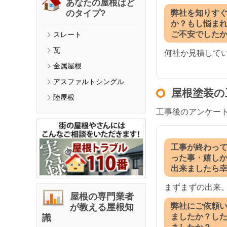
あなたの屋根はど
弊社を知りす
のタイプ?
か？もし悩ま
ご不安でした
スレート
瓦
何社か見積して
金属屋根
アスファルトシングル
屋根塗装の
陸屋根
工事後のアンケー
工事が終わっ
った事・嬉し
出来ましたら
まずまずの出来
屋根の専門業者
弊社にご依頼
が教える屋根知
ましたか？し
識