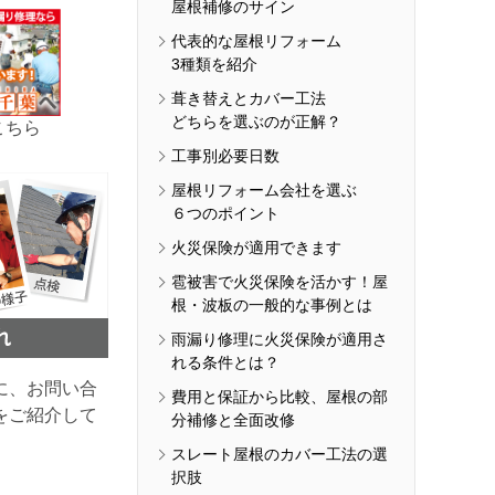
屋根補修のサイン
代表的な屋根リフォーム
3種類を紹介
葺き替えとカバー工法
どちらを選ぶのが正解？
こちら
工事別必要日数
屋根リフォーム会社を選ぶ
６つのポイント
火災保険が適用できます
雹被害で火災保険を活かす！屋
根・波板の一般的な事例とは
雨漏り修理に火災保険が適用さ
れる条件とは？
に、お問い合
費用と保証から比較、屋根の部
をご紹介して
分補修と全面改修
スレート屋根のカバー工法の選
択肢