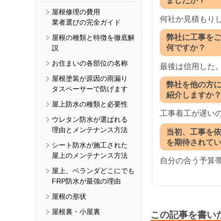
ましたか？
屋根修理の費用
何社か見積もり
業者選びの完全ガイド
弊社に工事を
屋根の種類と特徴を徹底解
何ですか？
説
お住まいの各部位の名称
最後は信用した
屋根塗装が原因の雨漏り
弊社を他の方
タスペーサーで防げます
紹介しますか
屋上防水の種類と必要性
工事着工が遅い
ウレタン防水が選ばれる
理由とメンテナンス方法
当初、工事を
を期待されて
シート防水が施工された
屋上のメンテナンス方法
自分の合う予算
屋上、ベランダどこにでも
FRP防水が最強の理由
屋根の形状
屋根裏・小屋裏
この記事を書い