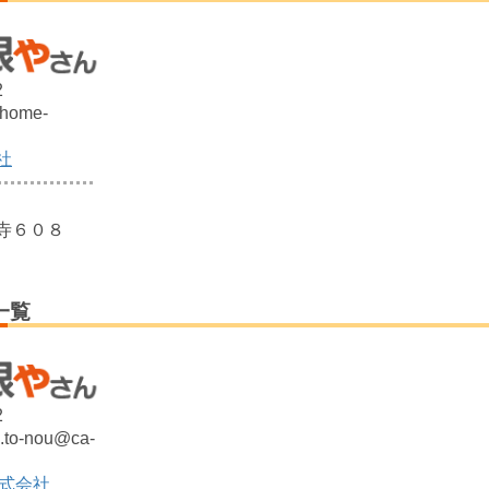
2
@home-
社
寺６０８
一覧
2
e.to-nou@ca-
株式会社