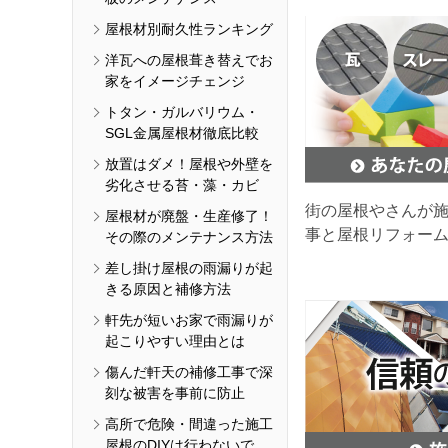
屋根材別耐久性ランキング
洋瓦への屋根葺き替えでお
家をイメージチェンジ
トタン・ガルバリウム・
SGL金属屋根材徹底比較
放置はダメ！屋根や外壁を
劣化させる苔・藻・カビ
街の屋根やさんが
屋根材が廃盤・生産修了！
事と屋根リフォー
その際のメンテナンス方法
差し掛け屋根の雨漏りが起
きる原因と補修方法
軒先が短いお家で雨漏りが
起こりやすい理由とは
傷んだ軒天の補修工事で深
刻な被害を事前に防止
高所で危険・間違った施工
屋根のDIYは行わないで