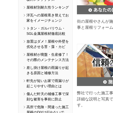
屋根材別耐久性ランキング
洋瓦への屋根葺き替えでお
家をイメージチェンジ
街の屋根やさんが
事と屋根リフォー
トタン・ガルバリウム・
SGL金属屋根材徹底比較
放置はダメ！屋根や外壁を
劣化させる苔・藻・カビ
屋根材が廃盤・生産修了！
その際のメンテナンス方法
差し掛け屋根の雨漏りが起
きる原因と補修方法
軒先が短いお家で雨漏りが
起こりやすい理由とは
弊社で行った施工
傷んだ軒天の補修工事で深
詳細な説明と写真
刻な被害を事前に防止
す。
高所で危険・間違った施工
屋根のDIYは行わないで