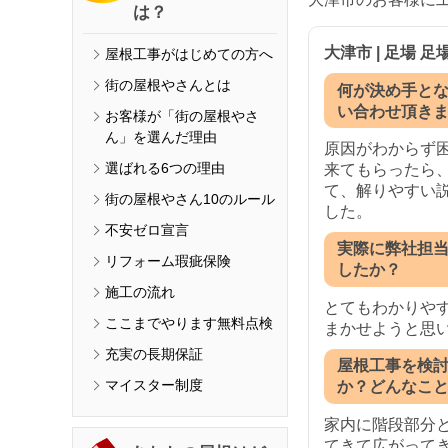
は？
大津市 | 足場 
屋根工事がはじめての方へ
街の屋根やさんとは
何が決め手と
い合わせ頂き
お客様が「街の屋根やさ
ん」を選んだ理由
原因がわからず
選ばれる6つの理由
来てもらったら
て、解りやすい
街の屋根やさん10のルール
した。
不安ゼロ宣言
実際に弊社担
リフォーム瑕疵保険
したか？
施工の流れ
とてもわかりや
ここまでやります無料点検
まかせようと思
充実の長期保証
屋根工事を検
マイスター制度
か？どんなこ
家内に階段部分
てきて広がって