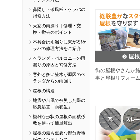
鼻隠し・破風板・ケラバの
補修方法
天窓の雨漏り｜修理・交
換・撤去のポイント
不具合は雨漏りに繋がる!ケ
ラバの修理方法をご紹介
ベランダ・バルコニーの雨
漏りの原因と補修方法
街の屋根やさんが
意外と多い笠木が原因のベ
事と屋根リフォー
ランダからの雨漏り
屋根の構造
地震や台風で被災した際の
応急処置「雨養生」
複雑な形状の屋根の面積係
数を使って簡単算出
屋根の最も重要な部分野地
板のメンテナンス