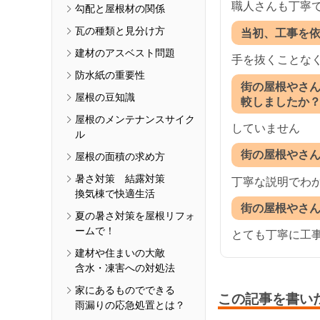
職人さんも丁寧
勾配と屋根材の関係
瓦の種類と見分け方
当初、工事を
建材のアスベスト問題
手を抜くことな
防水紙の重要性
街の屋根やさ
屋根の豆知識
較しましたか
屋根のメンテナンスサイク
していません
ル
街の屋根やさ
屋根の面積の求め方
暑さ対策 結露対策
丁寧な説明でわ
換気棟で快適生活
街の屋根やさ
夏の暑さ対策を屋根リフォ
ームで！
とても丁寧に工
建材や住まいの大敵
含水・凍害への対処法
家にあるものでできる
この記事を書い
雨漏りの応急処置とは？