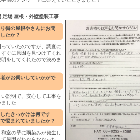
足場 足場 屋根・外壁塗装工事
なり街の屋根やさんにお問
ましたか？
困っていたのですが、調査に
、すぐに原因を見つけてくれ
説明をしてくれたので決めま
当者がお伺いしていかがで
すい説明で、安心して工事を
いました
討したきっかけは何です
とで悩まれていましたか？
と和室の壁に雨染みが発生し
きて原因がわからなかった