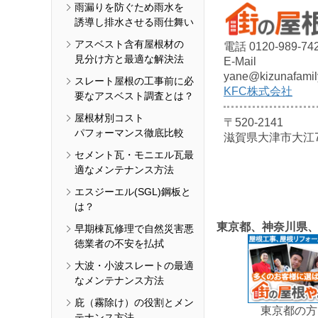
雨漏りを防ぐため雨水を
誘導し排水させる雨仕舞い
アスベスト含有屋根材の
電話 0120-989-74
見分け方と最適な解決法
E-Mail
yane@kizunafamil
スレート屋根の工事前に必
KFC株式会社
要なアスベスト調査とは？
屋根材別コスト
〒520-2141
パフォーマンス徹底比較
滋賀県大津市大江7-
セメント瓦・モニエル瓦最
適なメンテナンス方法
エスジーエル(SGL)鋼板と
は？
東京都、神奈川県
早期棟瓦修理で自然災害悪
徳業者の不安を払拭
大波・小波スレートの最適
なメンテナンス方法
庇（霧除け）の役割とメン
東京都の方
テナンス方法