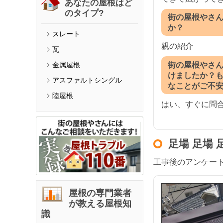
あなたの屋根はど
のタイプ?
街の屋根やさ
か？
スレート
親の紹介
瓦
街の屋根やさ
金属屋根
けましたか？
アスファルトシングル
なことがご不
陸屋根
はい、すぐに問
足場 足場
工事後のアンケー
屋根の専門業者
が教える屋根知
識