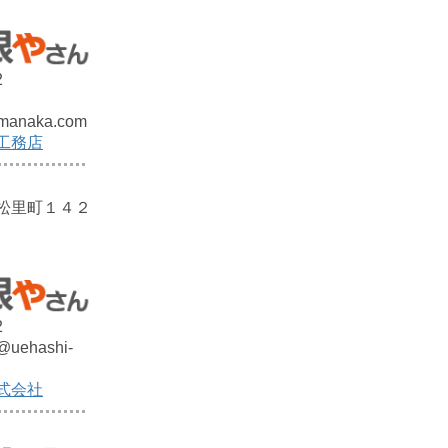
2
manaka.com
工務店
松里町１４２
2
@uehashi-
式会社