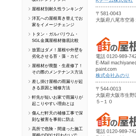
Kチーム株式会社
屋根材別耐久性ランキング
〒581-0043
洋瓦への屋根葺き替えでお
大阪府八尾市空港
家をイメージチェンジ
トタン・ガルバリウム・
SGL金属屋根材徹底比較
放置はダメ！屋根や外壁を
電話 0120-989-74
劣化させる苔・藻・カビ
E-Mail machiyane
屋根材が廃盤・生産修了！
paint.com
その際のメンテナンス方法
株式会社みのり
差し掛け屋根の雨漏りが起
きる原因と補修方法
〒544-0013
大阪府大阪市生野
軒先が短いお家で雨漏りが
５−１０
起こりやすい理由とは
傷んだ軒天の補修工事で深
刻な被害を事前に防止
高所で危険・間違った施工
電話 0120-989-74
屋根のDIYは行わないで