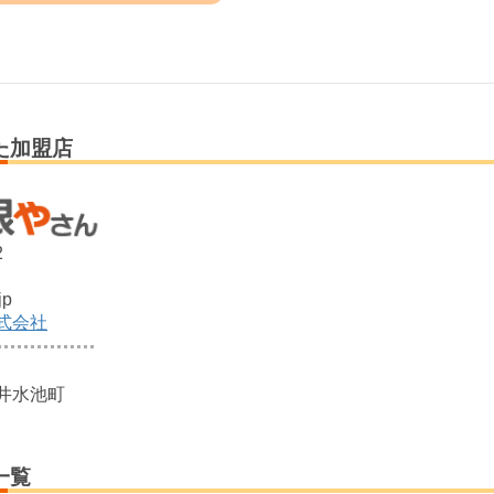
た加盟店
2
jp
式会社
井水池町
一覧