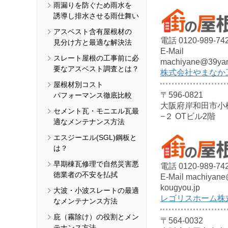
雨漏りを防ぐため雨水を
誘導し排水させる雨仕舞い
アスベスト含有屋根材の
電話 0120-989-74
見分け方と最適な解決法
E-Mail
スレート屋根の工事前に必
machiyane@39ya
要なアスベスト調査とは？
株式会社やまなか
屋根材別コスト
〒596-0821
パフォーマンス徹底比較
大阪府岸和田市小
セメント瓦・モニエル瓦最
−２ OTビル2階
適なメンテナンス方法
エスジーエル(SGL)鋼板と
は？
早期棟瓦修理で自然災害悪
電話 0120-989-74
徳業者の不安を払拭
E-Mail machiyane
kougyou.jp
大波・小波スレートの最適
レゴリスホーム株
なメンテナンス方法
庇（霧除け）の役割とメン
〒564-0032
テナンス方法