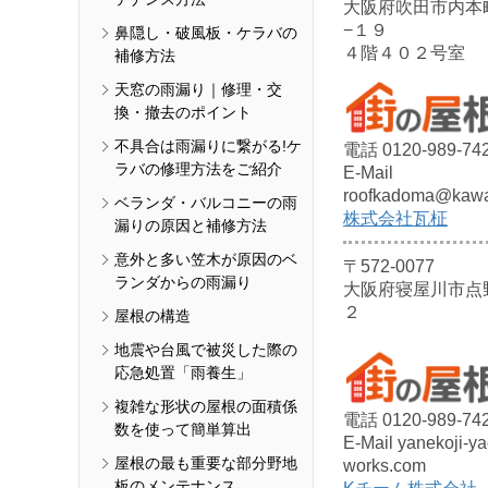
大阪府吹田市内本
−１９
鼻隠し・破風板・ケラバの
４階４０２号室
補修方法
天窓の雨漏り｜修理・交
換・撤去のポイント
不具合は雨漏りに繋がる!ケ
電話 0120-989-74
ラバの修理方法をご紹介
E-Mail
roofkadoma@kawa
ベランダ・バルコニーの雨
株式会社瓦柾
漏りの原因と補修方法
意外と多い笠木が原因のベ
〒572-0077
ランダからの雨漏り
大阪府寝屋川市点
２
屋根の構造
地震や台風で被災した際の
応急処置「雨養生」
複雑な形状の屋根の面積係
電話 0120-989-74
数を使って簡単算出
E-Mail yanekoji-y
屋根の最も重要な部分野地
works.com
板のメンテナンス