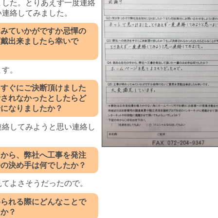
ました。とりあえず一度連絡
い連絡してみました。
てみていかがですか忌憚の
頂戴出来ましたら幸いで
ます。
をすぐにご決断頂けました
断されなかったとしたらど
安になりましたか？
連絡してみようと思い連絡し
中から、弊社へ工事を発注
番の決め手は何でしたか？
見てよさそうだったので。
められる際にどんなことで
たか？