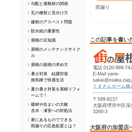
勾配と屋根材の関係
雨漏り
瓦の種類と見分け方
建材のアスベスト問題
防水紙の重要性
この記事を書い
屋根の豆知識
屋根のメンテナンスサイク
ル
屋根の面積の求め方
電話 0120-989-74
暑さ対策 結露対策
E-Mail yane-
換気棟で快適生活
sakai@osaka.zaq.
くまさんホーム株
夏の暑さ対策を屋根リフォ
ームで！
〒599-8237
建材や住まいの大敵
大阪府堺市中区深
含水・凍害への対処法
3260-3
家にあるものでできる
雨漏りの応急処置とは？
大阪府の加盟店