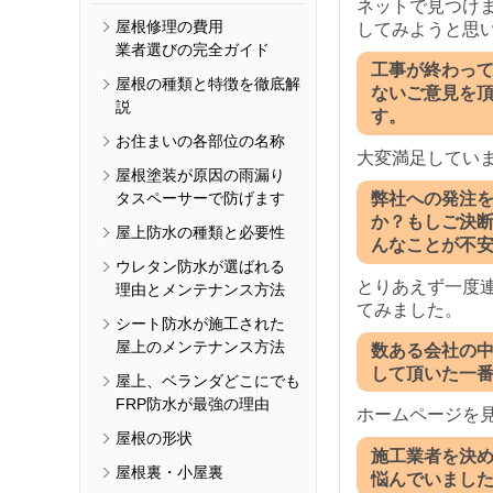
ネットで見つけ
屋根修理の費用
してみようと思
業者選びの完全ガイド
工事が終わっ
屋根の種類と特徴を徹底解
ないご意見を
説
す。
お住まいの各部位の名称
大変満足してい
屋根塗装が原因の雨漏り
タスペーサーで防げます
弊社への発注
か？もしご決
屋上防水の種類と必要性
んなことが不
ウレタン防水が選ばれる
とりあえず一度
理由とメンテナンス方法
てみました。
シート防水が施工された
屋上のメンテナンス方法
数ある会社の
して頂いた一
屋上、ベランダどこにでも
FRP防水が最強の理由
ホームページを
屋根の形状
施工業者を決
屋根裏・小屋裏
悩んでいまし