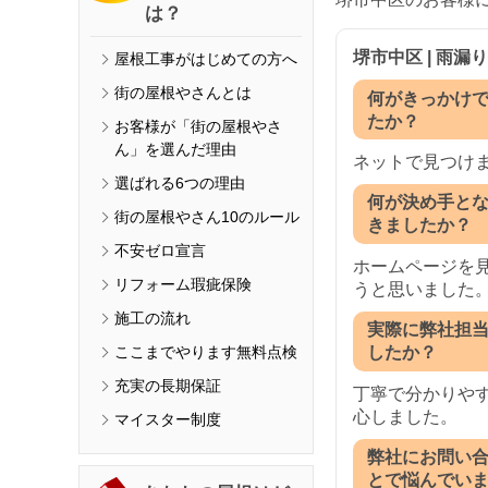
は？
堺市中区 | 雨漏
屋根工事がはじめての方へ
街の屋根やさんとは
何がきっかけ
たか？
お客様が「街の屋根やさ
ん」を選んだ理由
ネットで見つけ
選ばれる6つの理由
何が決め手と
街の屋根やさん10のルール
きましたか？
不安ゼロ宣言
ホームページを
リフォーム瑕疵保険
うと思いました
施工の流れ
実際に弊社担
ここまでやります無料点検
したか？
充実の長期保証
丁寧で分かりや
心しました。
マイスター制度
弊社にお問い
とで悩んでい