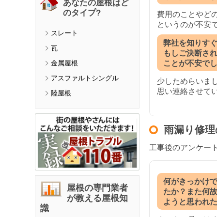
あなたの屋根はど
のタイプ?
費用のことやど
というのが不安
スレート
弊社を知りす
瓦
もしご決断さ
ことが不安で
金属屋根
アスファルトシングル
少しためらいま
思い連絡させて
陸屋根
雨漏り修理
工事後のアンケー
何がきっかけ
屋根の専門業者
たか？また何
が教える屋根知
ようと思われ
識